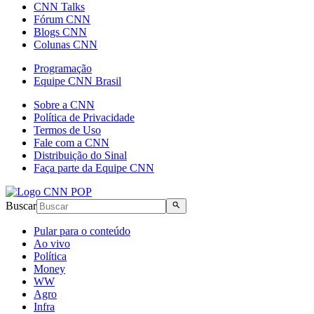
CNN Talks
Fórum CNN
Blogs CNN
Colunas CNN
Programação
Equipe CNN Brasil
Sobre a CNN
Política de Privacidade
Termos de Uso
Fale com a CNN
Distribuição do Sinal
Faça parte da Equipe CNN
Buscar
Pular para o conteúdo
Ao vivo
Política
Money
WW
Agro
Infra