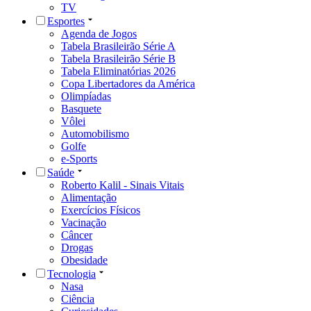
TV
Esportes
Agenda de Jogos
Tabela Brasileirão Série A
Tabela Brasileirão Série B
Tabela Eliminatórias 2026
Copa Libertadores da América
Olimpíadas
Basquete
Vôlei
Automobilismo
Golfe
e-Sports
Saúde
Roberto Kalil - Sinais Vitais
Alimentação
Exercícios Físicos
Vacinação
Câncer
Drogas
Obesidade
Tecnologia
Nasa
Ciência