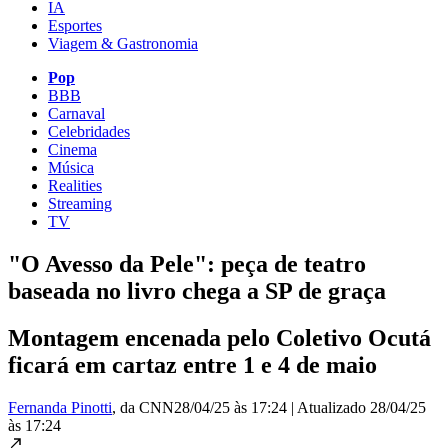
IA
Esportes
Viagem & Gastronomia
Pop
BBB
Carnaval
Celebridades
Cinema
Música
Realities
Streaming
TV
"O Avesso da Pele": peça de teatro
baseada no livro chega a SP de graça
Montagem encenada pelo Coletivo Ocutá
ficará em cartaz entre 1 e 4 de maio
Fernanda Pinotti
, da CNN
28/04/25 às 17:24
|
Atualizado
28/04/25
às 17:24