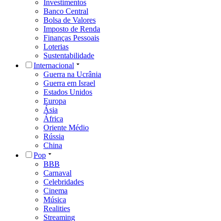
Investimentos
Banco Central
Bolsa de Valores
Imposto de Renda
Finanças Pessoais
Loterias
Sustentabilidade
Internacional
Guerra na Ucrânia
Guerra em Israel
Estados Unidos
Europa
Ásia
África
Oriente Médio
Rússia
China
Pop
BBB
Carnaval
Celebridades
Cinema
Música
Realities
Streaming