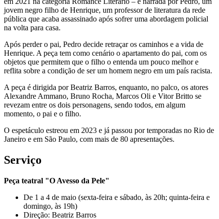
em 2021 na categoria Romance Literário – é narrada por Pedro, um
jovem negro filho de Henrique, um professor de literatura da rede
pública que acaba assassinado após sofrer uma abordagem policial
na volta para casa.
Após perder o pai, Pedro decide retraçar os caminhos e a vida de
Henrique. A peça tem como cenário o apartamento do pai, com os
objetos que permitem que o filho o entenda um pouco melhor e
reflita sobre a condição de ser um homem negro em um país racista.
A peça é dirigida por Beatriz Barros, enquanto, no palco, os atores
Alexandre Ammano, Bruno Rocha, Marcos Oli e Vitor Britto se
revezam entre os dois personagens, sendo todos, em algum
momento, o pai e o filho.
O espetáculo estreou em 2023 e já passou por temporadas
no Rio de
Janeiro e em São Paulo, com mais de 80 apresentações.
Serviço
Peça teatral "O Avesso da Pele"
De 1 a 4 de maio (sexta-feira e sábado, às 20h; quinta-feira e
domingo, às 19h)
Direção: Beatriz Barros