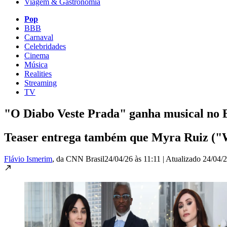
Viagem & Gastronomia
Pop
BBB
Carnaval
Celebridades
Cinema
Música
Realities
Streaming
TV
"O Diabo Veste Prada" ganha musical no B
Teaser entrega também que Myra Ruiz ("
Flávio Ismerim
, da CNN Brasil
24/04/26 às 11:11
|
Atualizado
24/04/2