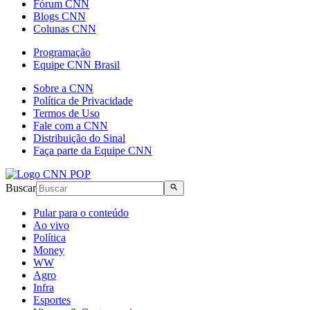
Fórum CNN
Blogs CNN
Colunas CNN
Programação
Equipe CNN Brasil
Sobre a CNN
Política de Privacidade
Termos de Uso
Fale com a CNN
Distribuição do Sinal
Faça parte da Equipe CNN
Buscar
Pular para o conteúdo
Ao vivo
Política
Money
WW
Agro
Infra
Esportes