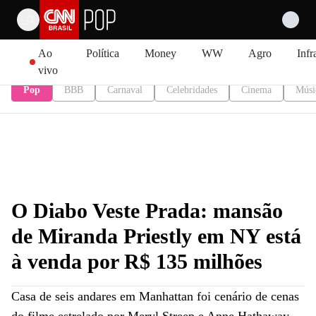
Pular para o conteúdo
Ao
Política
Money
WW
Agro
Infr
vivo
Pop
BBB
Carnaval
Celebridades
Cinema
Músi
O Diabo Veste Prada: mansão
de Miranda Priestly em NY está
à venda por R$ 135 milhões
Casa de seis andares em Manhattan foi cenário de cenas