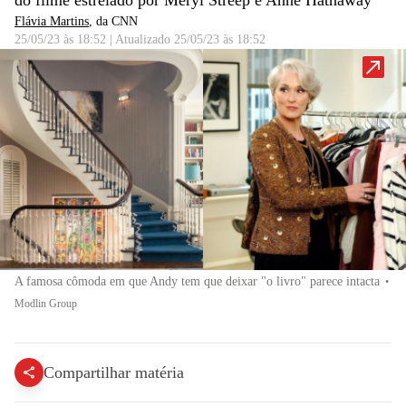
do filme estrelado por Meryl Streep e Anne Hathaway
Flávia Martins
, da CNN
25/05/23 às 18:52
|
Atualizado
25/05/23 às 18:52
A famosa cômoda em que Andy tem que deixar "o livro" parece intacta
•
Modlin Group
Compartilhar matéria