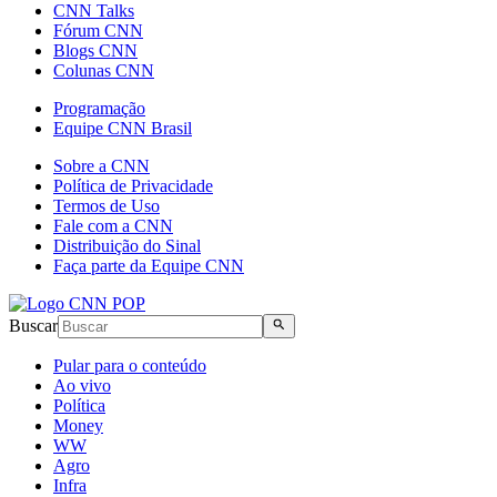
CNN Talks
Fórum CNN
Blogs CNN
Colunas CNN
Programação
Equipe CNN Brasil
Sobre a CNN
Política de Privacidade
Termos de Uso
Fale com a CNN
Distribuição do Sinal
Faça parte da Equipe CNN
Buscar
Pular para o conteúdo
Ao vivo
Política
Money
WW
Agro
Infra