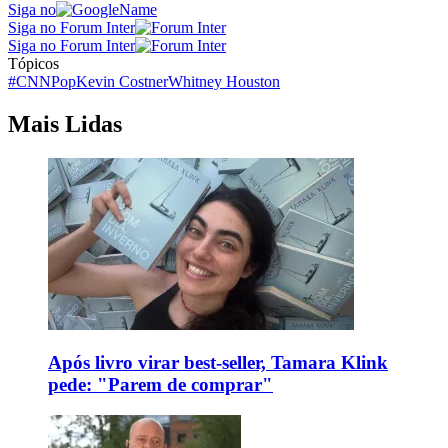
Siga no
Siga no Forum Inter
Siga no Forum Inter
Tópicos
#CNNPop
Kevin Costner
Whitney Houston
Mais Lidas
Após livro virar best-seller, Tamara Klink
pede: "Parem de comprar"