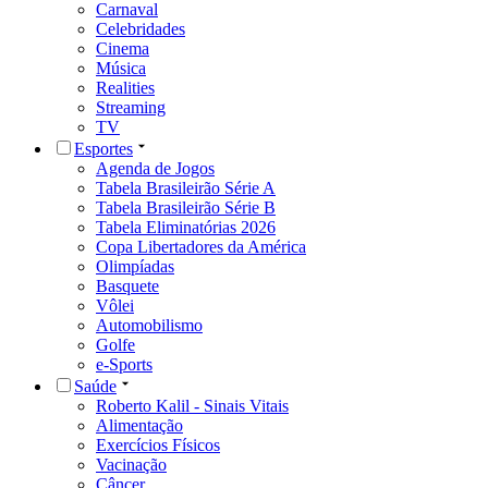
Carnaval
Celebridades
Cinema
Música
Realities
Streaming
TV
Esportes
Agenda de Jogos
Tabela Brasileirão Série A
Tabela Brasileirão Série B
Tabela Eliminatórias 2026
Copa Libertadores da América
Olimpíadas
Basquete
Vôlei
Automobilismo
Golfe
e-Sports
Saúde
Roberto Kalil - Sinais Vitais
Alimentação
Exercícios Físicos
Vacinação
Câncer