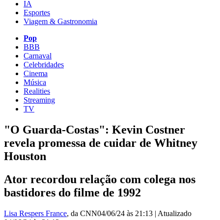
IA
Esportes
Viagem & Gastronomia
Pop
BBB
Carnaval
Celebridades
Cinema
Música
Realities
Streaming
TV
"O Guarda-Costas": Kevin Costner
revela promessa de cuidar de Whitney
Houston
Ator recordou relação com colega nos
bastidores do filme de 1992
Lisa Respers France
, da CNN
04/06/24 às 21:13
|
Atualizado