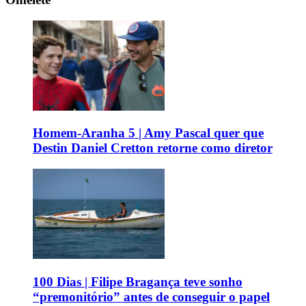
Homem-Aranha 5 | Amy Pascal quer que
Destin Daniel Cretton retorne como diretor
100 Dias | Filipe Bragança teve sonho
“premonitório” antes de conseguir o papel