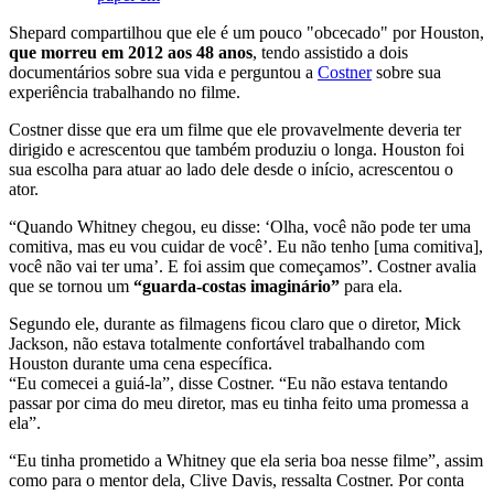
Shepard compartilhou que ele é um pouco "obcecado" por Houston,
que morreu em 2012 aos 48 anos
, tendo assistido a dois
documentários sobre sua vida e perguntou a
Costner
sobre sua
experiência trabalhando no filme.
Costner disse que era um filme que ele provavelmente deveria ter
dirigido e acrescentou que também produziu o longa. Houston foi
sua escolha para atuar ao lado dele desde o início, acrescentou o
ator.
“Quando Whitney chegou, eu disse: ‘Olha, você não pode ter uma
comitiva, mas eu vou cuidar de você’. Eu não tenho [uma comitiva],
você não vai ter uma’. E foi assim que começamos”. Costner avalia
que se tornou um
“guarda-costas imaginário”
para ela.
Segundo ele, durante as filmagens ficou claro que o diretor, Mick
Jackson, não estava totalmente confortável trabalhando com
Houston durante uma cena específica.
“Eu comecei a guiá-la”, disse Costner. “Eu não estava tentando
passar por cima do meu diretor, mas eu tinha feito uma promessa a
ela”.
“Eu tinha prometido a Whitney que ela seria boa nesse filme”, assim
como para o mentor dela, Clive Davis, ressalta Costner. Por conta