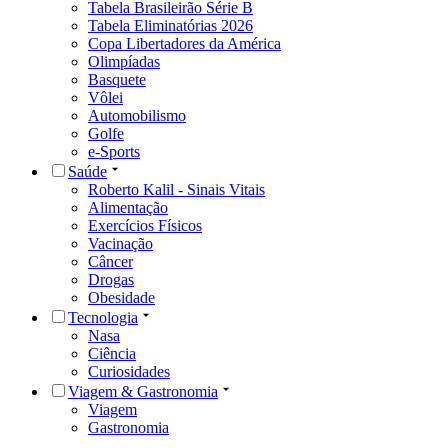
Tabela Brasileirão Série B
Tabela Eliminatórias 2026
Copa Libertadores da América
Olimpíadas
Basquete
Vôlei
Automobilismo
Golfe
e-Sports
Saúde
Roberto Kalil - Sinais Vitais
Alimentação
Exercícios Físicos
Vacinação
Câncer
Drogas
Obesidade
Tecnologia
Nasa
Ciência
Curiosidades
Viagem & Gastronomia
Viagem
Gastronomia