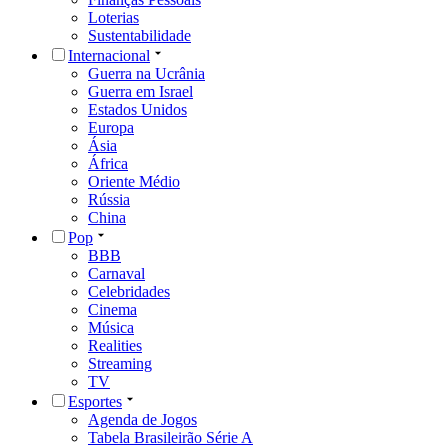
Loterias
Sustentabilidade
Internacional
Guerra na Ucrânia
Guerra em Israel
Estados Unidos
Europa
Ásia
África
Oriente Médio
Rússia
China
Pop
BBB
Carnaval
Celebridades
Cinema
Música
Realities
Streaming
TV
Esportes
Agenda de Jogos
Tabela Brasileirão Série A