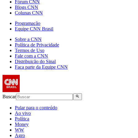
Fórum CNN
Blogs CNN
Colunas CNN
Programação
Equipe CNN Brasil
Sobre a CNN
Política de Privacidade
Termos de Uso
Fale com a CNN
Distribuição do Sinal
Faça parte da Equipe CNN
Buscar
Pular para o conteúdo
Ao vivo
Política
Money
WW
Agro