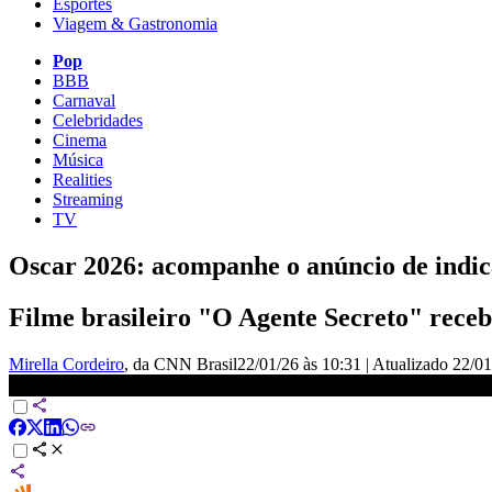
Esportes
Viagem & Gastronomia
Pop
BBB
Carnaval
Celebridades
Cinema
Música
Realities
Streaming
TV
Oscar 2026: acompanhe o anúncio de indi
Filme brasileiro "O Agente Secreto" receb
Mirella Cordeiro
, da CNN Brasil
22/01/26 às 10:31
|
Atualizado
22/01
AO VIVO: LIVE CNN - 22/01/2026