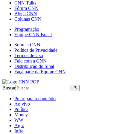
CNN Talks
Fórum CNN
Blogs CNN
Colunas CNN
Programação
Equipe CNN Brasil
Sobre a CNN
Política de Privacidade
Termos de Uso
Fale com a CNN
Distribuição do Sinal
Faça parte da Equipe CNN
Buscar
Pular para o conteúdo
Ao vivo
Política
Money
WW
Agro
Infra