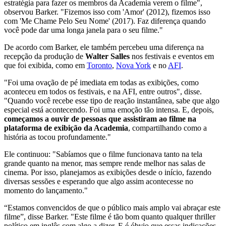
estratégia para fazer os membros da Academia verem o filme",
observou Barker. "Fizemos isso com 'Amor' (2012), fizemos isso
com 'Me Chame Pelo Seu Nome' (2017). Faz diferença quando
você pode dar uma longa janela para o seu filme."
De acordo com Barker, ele também percebeu uma diferença na
recepção da produção de
Walter Salles
nos festivais e eventos em
que foi exibida, como em
Toronto
,
Nova York
e no
AFI
.
"Foi uma ovação de pé imediata em todas as exibições, como
aconteceu em todos os festivais, e na AFI, entre outros", disse.
"Quando você recebe esse tipo de reação instantânea, sabe que algo
especial está acontecendo. Foi uma emoção tão intensa. E, depois,
começamos a ouvir de pessoas que assistiram ao filme na
plataforma de exibição da Academia
, compartilhando como a
história as tocou profundamente."
Ele continuou: "Sabíamos que o filme funcionava tanto na tela
grande quanto na menor, mas sempre rende melhor nas salas de
cinema. Por isso, planejamos as exibições desde o início, fazendo
diversas sessões e esperando que algo assim acontecesse no
momento do lançamento."
“Estamos convencidos de que o público mais amplo vai abraçar este
filme”, disse Barker. "Este filme é tão bom quanto qualquer thriller
político em inglês com algo a dizer. E é óbvio que essas indicações