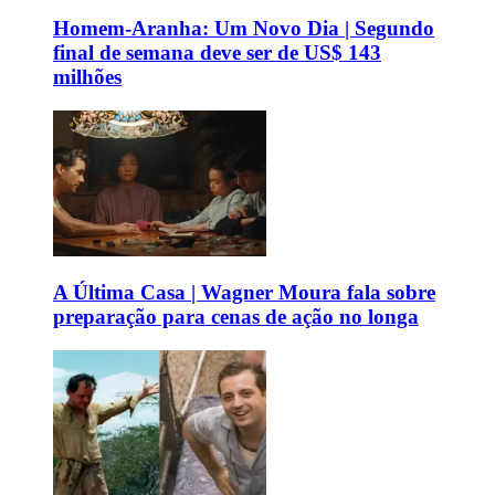
Homem-Aranha: Um Novo Dia | Segundo
final de semana deve ser de US$ 143
milhões
A Última Casa | Wagner Moura fala sobre
preparação para cenas de ação no longa