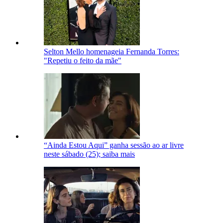
Selton Mello homenageia Fernanda Torres:
"Repetiu o feito da mãe"
“Ainda Estou Aqui” ganha sessão ao ar livre
neste sábado (25); saiba mais