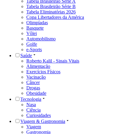
Tabela Brasileirão Série A
Tabela Brasileirão Série B
Tabela Eliminatórias 2026
Copa Libertadores da América
Olimpíadas
Basquete
Vôlei
Automobilismo
Golfe
e-Sports
Saúde
Roberto Kalil - Sinais Vitais
Alimentação
Exercícios Físicos
Vacinação
Câncer
Drogas
Obesidade
Tecnologia
Nasa
Ciência
Curiosidades
Viagem & Gastronomia
Viagem
Gastronomia