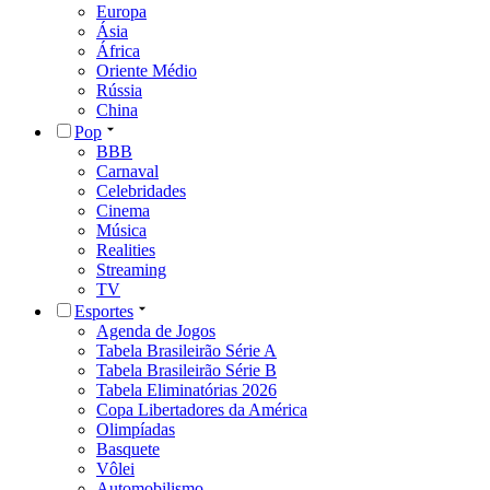
Europa
Ásia
África
Oriente Médio
Rússia
China
Pop
BBB
Carnaval
Celebridades
Cinema
Música
Realities
Streaming
TV
Esportes
Agenda de Jogos
Tabela Brasileirão Série A
Tabela Brasileirão Série B
Tabela Eliminatórias 2026
Copa Libertadores da América
Olimpíadas
Basquete
Vôlei
Automobilismo