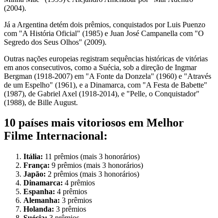
(2004).
Já a Argentina detém dois prêmios, conquistados por Luis Puenzo
com "A História Oficial" (1985) e Juan José Campanella com "O
Segredo dos Seus Olhos" (2009).
Outras nações europeias registram sequências históricas de vitórias
em anos consecutivos, como a Suécia, sob a direção de Ingmar
Bergman (1918-2007) em "A Fonte da Donzela" (1960) e "Através
de um Espelho" (1961), e a Dinamarca, com "A Festa de Babette"
(1987), de Gabriel Axel (1918-2014), e "Pelle, o Conquistador"
(1988), de Bille August.
10 países mais vitoriosos em Melhor
Filme Internacional:
Itália:
11 prêmios (mais 3 honorários)
França:
9 prêmios (mais 3 honorários)
Japão:
2 prêmios (mais 3 honorários)
Dinamarca:
4 prêmios
Espanha:
4 prêmios
Alemanha:
3 prêmios
Holanda:
3 prêmios
Suécia:
3 prêmios