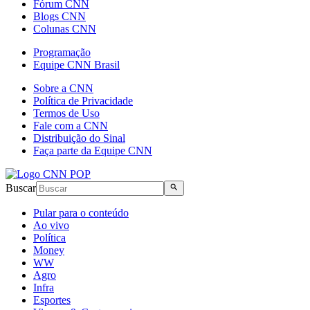
Fórum CNN
Blogs CNN
Colunas CNN
Programação
Equipe CNN Brasil
Sobre a CNN
Política de Privacidade
Termos de Uso
Fale com a CNN
Distribuição do Sinal
Faça parte da Equipe CNN
Buscar
Pular para o conteúdo
Ao vivo
Política
Money
WW
Agro
Infra
Esportes