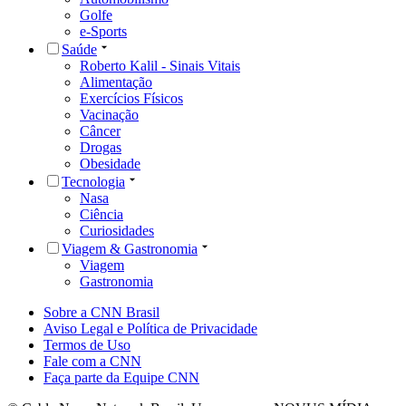
Golfe
e-Sports
Saúde
Roberto Kalil - Sinais Vitais
Alimentação
Exercícios Físicos
Vacinação
Câncer
Drogas
Obesidade
Tecnologia
Nasa
Ciência
Curiosidades
Viagem & Gastronomia
Viagem
Gastronomia
Sobre a CNN Brasil
Aviso Legal e Política de Privacidade
Termos de Uso
Fale com a CNN
Faça parte da Equipe CNN