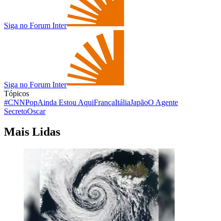
Siga no Forum Inter
Siga no Forum Inter
Tópicos
#CNNPop
Ainda Estou Aqui
França
Itália
Japão
O Agente
Secreto
Oscar
Mais Lidas