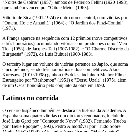
"Noites de Cabíria" (1957), ambos de Federico Fellini (1920-1993),
que também venceu por "Oito e Meio" (1963).
Vittorio de Sica (1901-1974) é outro nome central, com vitórias por
"Ontem, Hoje e Amanhã" (1964) e "O Jardim dos Finzi-Contini"
(1971).
A França aparece na sequência com 12 prêmios (nove competitivos
e três honorários), acumulando vitórias com produções como "Meu
Tio" (1958), de Jacques Tati (1907-1982), e "O Charme Discreto da
Burguesia" (1972), de Luis Buñuel (1900-1983).
O terceiro lugar em volume de vitórias pertence ao Japão, que soma
cinco prêmios, sendo três honorários e dois competitivos. Akira
Kurosawa (1910-1998) ganhou três deles, incluindo Melhor Filme
Estrangeiro por "Rashomon" (1951) e "Dersu Uzala" (1975), além
de um Oscar honorário pelo conjunto da obra em 1990.
Latinos na corrida
O cenário hispânico também se destaca na história da Academia. A
Espanha soma quatro vitórias com diretores renomados, incluindo
José Luis Garci por "Começar de Novo" (1982), Fernando Trueba
por "Belle Époque" (1993), Pedro Almodóvar por "Tudo Sobre
Minha Mãe" (1999) e Alejandro Amenábar por "Mar Adentro"