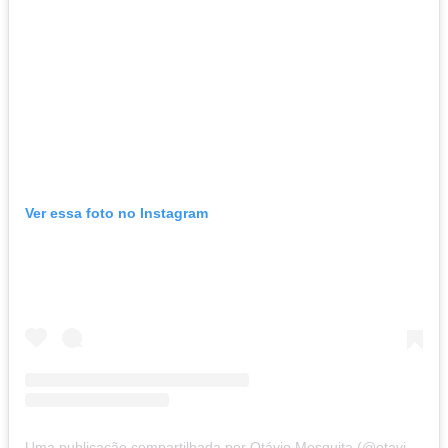
Ver essa foto no Instagram
Uma publicação compartilhada por Otávio Mesquita (@otaviomesquita)