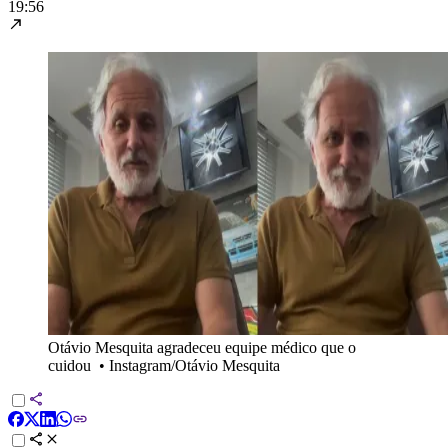
19:56
Otávio Mesquita agradeceu equipe médico que o
cuidou
•
Instagram/Otávio Mesquita