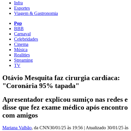
Infra
Esportes
Viagem & Gastronomia
Pop
BBB
Carnaval
Celebridades
Cinema
Música
Realities
Streaming
TV
Otávio Mesquita faz cirurgia cardíaca:
"Coronária 95% tapada"
Apresentador explicou sumiço nas redes e
disse que fez exame médico após encontro
com amigos
Mariana Valbão
, da CNN
30/01/25 às 19:56
|
Atualizado
30/01/25 às