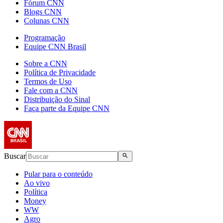
Fórum CNN
Blogs CNN
Colunas CNN
Programação
Equipe CNN Brasil
Sobre a CNN
Política de Privacidade
Termos de Uso
Fale com a CNN
Distribuição do Sinal
Faça parte da Equipe CNN
Buscar
Pular para o conteúdo
Ao vivo
Política
Money
WW
Agro