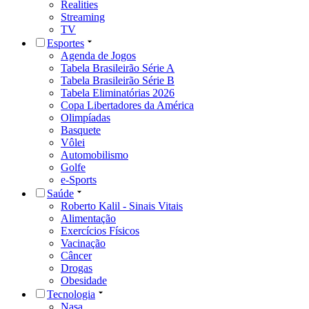
Realities
Streaming
TV
Esportes
Agenda de Jogos
Tabela Brasileirão Série A
Tabela Brasileirão Série B
Tabela Eliminatórias 2026
Copa Libertadores da América
Olimpíadas
Basquete
Vôlei
Automobilismo
Golfe
e-Sports
Saúde
Roberto Kalil - Sinais Vitais
Alimentação
Exercícios Físicos
Vacinação
Câncer
Drogas
Obesidade
Tecnologia
Nasa