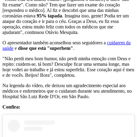
fiz exame''. Como não? Tem que fazer um exame do coração
[respondeu o médico]. Aí fiz e descobri que uma das minhas
coronárias estava
95% tapada
. Imagina isso, gente! Podia ter um
ataque do coração e ir para o céu. Graças a Deus, eu fiz essa
operação, estou muito feliz com todos os médicos que me
ajudaram", continuou Otávio Mesquita.
O apresentador também aconselhou seus seguidores a
cuidarem da
saúde
e
disse que está "superbem"
.
"Não perdi meu bom humor, não perdi minha emoção com Deus e
repito: cuidem-se, tá bom? Desculpe ficar uma semana longe, mas
hoje voltei ao trabalho e já estou superfeliz. Esse coração aqui é meu
e de vocês. Beijos! Bora", completou.
Na legenda do vídeo, ele deixou um agradecimento especial aos
médicos e enfermeiros que o cuidaram durante seu atendimento, no
Hospital São Luiz Rede D'Or, em São Paulo.
Confira: