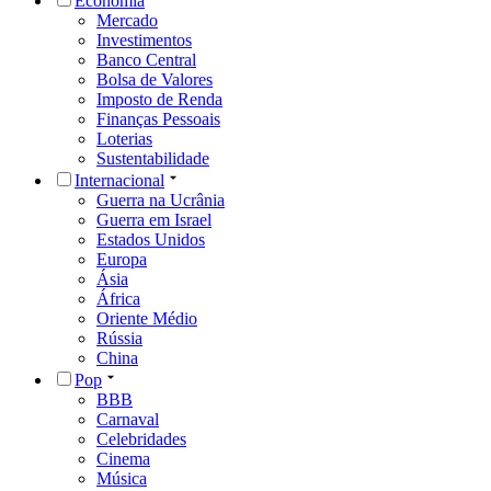
Economia
Mercado
Investimentos
Banco Central
Bolsa de Valores
Imposto de Renda
Finanças Pessoais
Loterias
Sustentabilidade
Internacional
Guerra na Ucrânia
Guerra em Israel
Estados Unidos
Europa
Ásia
África
Oriente Médio
Rússia
China
Pop
BBB
Carnaval
Celebridades
Cinema
Música