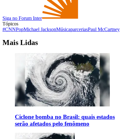
Siga no Forum Inter
Tópicos
#CNNPop
Michael Jackson
Música
parcerias
Paul McCartney
Mais Lidas
Ciclone bomba no Brasil: quais estados
serão afetados pelo fenômeno