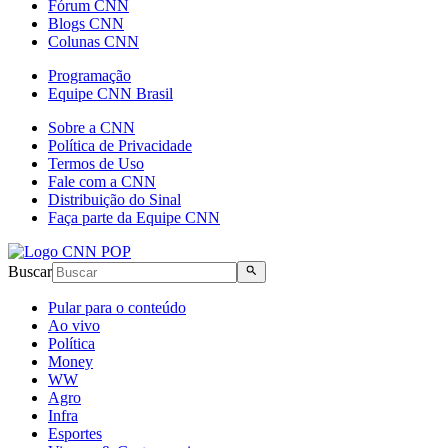
Fórum CNN
Blogs CNN
Colunas CNN
Programação
Equipe CNN Brasil
Sobre a CNN
Política de Privacidade
Termos de Uso
Fale com a CNN
Distribuição do Sinal
Faça parte da Equipe CNN
Buscar
Pular para o conteúdo
Ao vivo
Política
Money
WW
Agro
Infra
Esportes