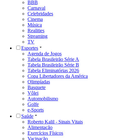
BBB
Carnaval
Celebridades
Cinema
Música
Realities
Streaming
TV
Esportes
Agenda de Jogos
Tabela Brasileirão Série A
Tabela Brasileirão Série B
Tabela Eliminatórias 2026
Copa Libertadores da América
Olimpíadas
Basquete
Vôlei
Automobilismo
Golfe
e-Sports
Saúde
Roberto Kalil - Sinais Vitais
Alimentação
Exercícios Físicos
Vacinação