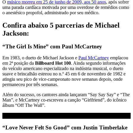
O
músico morreu em 25 de junho de 2009, aos 50 anos
, após sofrer
uma parada cardíaca motivada por uma overdose de remédios como
o anestésico propofol, administrado por seu médico.
Confira abaixo 5 parcerias de Michael
Jackson:
“The Girl Is Mine” com Paul McCartney
Em 1983, o dueto de Michael Jackson e
Paul McCartney
emplacou
em 2ª posição da
Billboard Hot 100
. Ainda segundo informações
do veículo americano especializado na indústria musical, o dueto
suave e brincalhão estreou no n.º 45 em 6 de novembro de 1982 e
atingiu seu pico de vice-campeonato nove semanas depois, onde
permaneceu por três semanas.
Além do sucesso, os cantores ainda lançaram “Say Say Say” e “The
Man”, e McCartney co-escreveu a canção “Girlfriend”, do icônico
álbum “Off The Wall”.
“Love Never Felt So Good” com Justin Timberlake