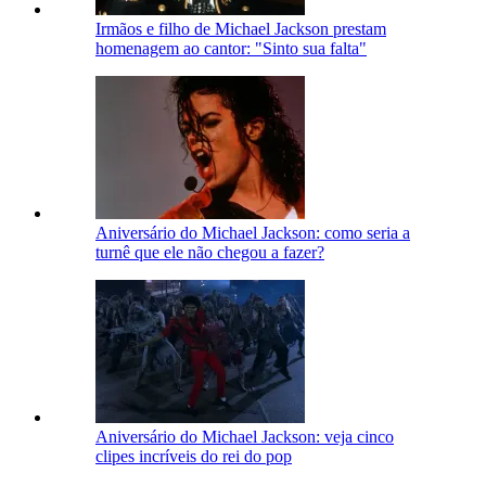
Irmãos e filho de Michael Jackson prestam
homenagem ao cantor: "Sinto sua falta"
Aniversário do Michael Jackson: como seria a
turnê que ele não chegou a fazer?
Aniversário do Michael Jackson: veja cinco
clipes incríveis do rei do pop