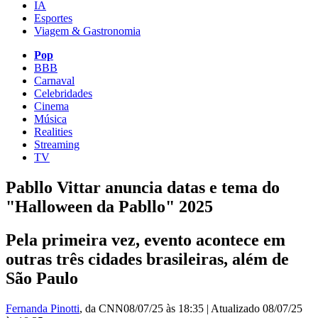
IA
Esportes
Viagem & Gastronomia
Pop
BBB
Carnaval
Celebridades
Cinema
Música
Realities
Streaming
TV
Pabllo Vittar anuncia datas e tema do
"Halloween da Pabllo" 2025
Pela primeira vez, evento acontece em
outras três cidades brasileiras, além de
São Paulo
Fernanda Pinotti
, da CNN
08/07/25 às 18:35
|
Atualizado
08/07/25