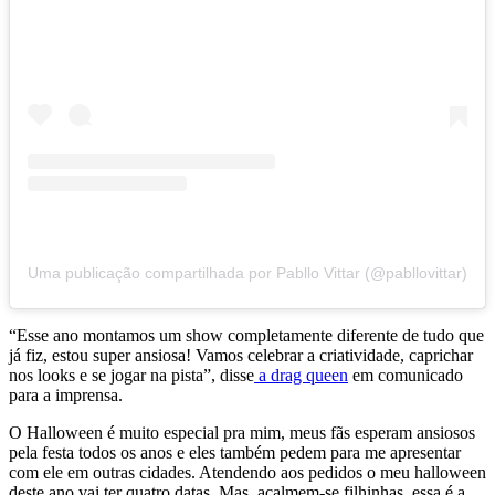
Uma publicação compartilhada por Pabllo Vittar (@pabllovittar)
“Esse ano montamos um show completamente diferente de tudo que
já fiz, estou super ansiosa! Vamos celebrar a criatividade, caprichar
nos looks e se jogar na pista”, disse
a drag queen
em comunicado
para a imprensa.
O Halloween é muito especial pra mim, meus fãs esperam ansiosos
pela festa todos os anos e eles também pedem para me apresentar
com ele em outras cidades. Atendendo aos pedidos o meu halloween
deste ano vai ter quatro datas. Mas, acalmem-se filhinhas, essa é a