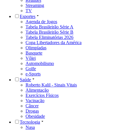
Realities
Streaming
TV
Esportes
Agenda de Jogos
Tabela Brasileirão Série A
Tabela Brasileirão Série B
Tabela Eliminatórias 2026
Copa Libertadores da América
Olimpíadas
Basquete
Vôlei
Automobilismo
Golfe
e-Sports
Saúde
Roberto Kalil - Sinais Vitais
Alimentação
Exercícios Físicos
Vacinação
Câncer
Drogas
Obesidade
Tecnologia
Nasa