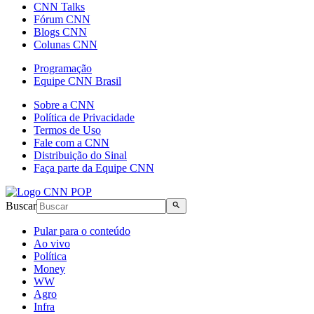
CNN Talks
Fórum CNN
Blogs CNN
Colunas CNN
Programação
Equipe CNN Brasil
Sobre a CNN
Política de Privacidade
Termos de Uso
Fale com a CNN
Distribuição do Sinal
Faça parte da Equipe CNN
Buscar
Pular para o conteúdo
Ao vivo
Política
Money
WW
Agro
Infra