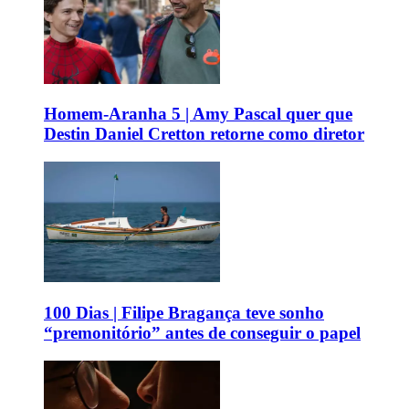
Homem-Aranha 5 | Amy Pascal quer que
Destin Daniel Cretton retorne como diretor
100 Dias | Filipe Bragança teve sonho
“premonitório” antes de conseguir o papel