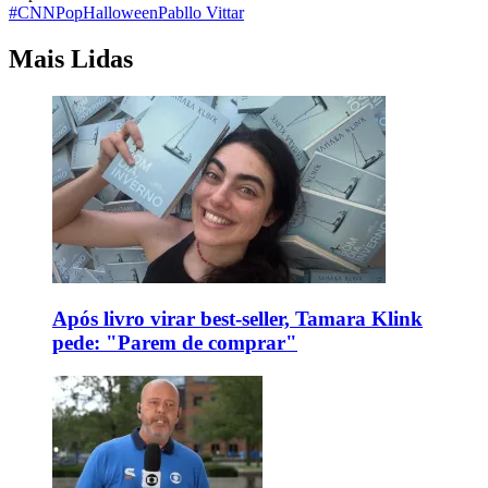
#CNNPop
Halloween
Pabllo Vittar
Mais Lidas
Após livro virar best-seller, Tamara Klink
pede: "Parem de comprar"