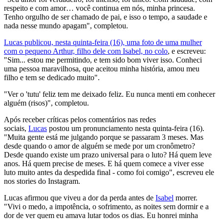
respeito e com amor… você continua em nós, minha princesa.
Tenho orgulho de ser chamado de pai, e isso o tempo, a saudade e
nada nesse mundo apagam", completou.
Lucas publicou, nesta quinta-feira (16), uma foto de uma mulher
com o pequeno Arthur, filho dele com Isabel, no colo
, e escreveu:
"Sim... estou me permitindo, e tem sido bom viver isso. Conheci
uma pessoa maravilhosa, que aceitou minha história, amou meu
filho e tem se dedicado muito".
"Ver o 'tutu' feliz tem me deixado feliz. Eu nunca menti em conhecer
alguém (risos)", completou.
Após receber críticas pelos comentários nas redes
sociais,
Lucas
postou um pronunciamento nesta quinta-feira (16).
"Muita gente está me julgando porque se passaram 3 meses. Mas
desde quando o amor de alguém se mede por um cronômetro?
Desde quando existe um prazo universal para o luto? Há quem leve
anos. Há quem precise de meses. E há quem comece a viver esse
luto muito antes da despedida final - como foi comigo", escreveu ele
nos stories do Instagram.
Lucas afirmou que viveu a dor da perda antes de
Isabel
morrer.
"Vivi o medo, a impotência, o sofrimento, as noites sem dormir e a
dor de ver quem eu amava lutar todos os dias. Eu honrei minha