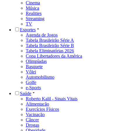
Cinema
Música
Realities
Streaming
TV
Esportes
Agenda de Jogos
Tabela Brasileirão Série A
Tabela Brasileirão Série B
Tabela Eliminatórias 2026
Copa Libertadores da América
Olimpíadas
Basquete
Vôlei
Automobilismo
Golfe
e-Sports
Saúde
Roberto Kalil - Sinais Vitais
Alimentação
Exercícios Físicos
Vacinação
Câncer
Drogas
Obesidade