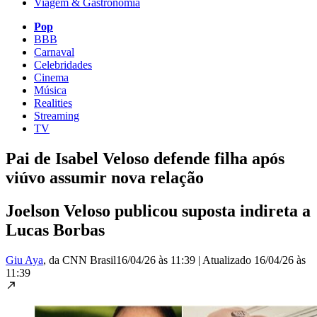
Viagem & Gastronomia
Pop
BBB
Carnaval
Celebridades
Cinema
Música
Realities
Streaming
TV
Pai de Isabel Veloso defende filha após
viúvo assumir nova relação
Joelson Veloso publicou suposta indireta a
Lucas Borbas
Giu Aya
, da CNN Brasil
16/04/26 às 11:39
|
Atualizado
16/04/26 às
11:39