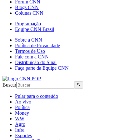
Fórum CNN
Blogs CNN
Colunas CNN
Programação
Equipe CNN Brasil
Sobre a CNN
Política de Privacidade
Termos de Uso
Fale com a CNN
Distribuição do Sinal
Faça parte da Equipe CNN
Buscar
Pular para o conteúdo
Ao vivo
Política
Money
WW
Agro
Infra
Esportes