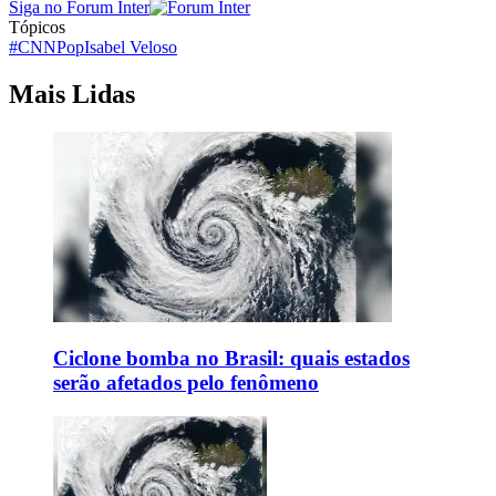
Siga no Forum Inter
Tópicos
#CNNPop
Isabel Veloso
Mais Lidas
Ciclone bomba no Brasil: quais estados
serão afetados pelo fenômeno