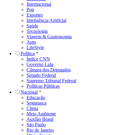
Internacional
Pop
Esportes
Inteligência Artificial
Saúde
Tecnologia
Viagem & Gastronomia
Auto
LifeStyle
Política
Índice CNN
Governo Lula
Câmara dos Deputados
Senado Federal
Supremo Tribunal Federal
Políticas Públicas
Nacional
Educação
Segurança
Clima
Meio Ambiente
Auxílio Brasil
São Paulo
Rio de Janeiro