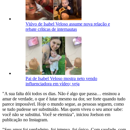
Viúvo de Isabel Veloso assume nova relação e
rebate críticas de internautas
Pai de Isabel Veloso mostra neto vendo
influenciadora em vídeo; veja
"A sua falta dói todos os dias. Não é algo que passa… ensinou a
amar de verdade, o que é lutar mesmo na dor, ser forte quando tudo
parece impossível. Hoje o mundo segue, as pessoas seguem, como
se tudo pudesse ser substituído. Mas quem viveu o seu amor sabe:
você não se substitui. Você se eterniza", iniciou Joelson em
publicação no Instagram.
"Seu amor foi verdadeiro, foi intenso, foi único. Com saudade, com