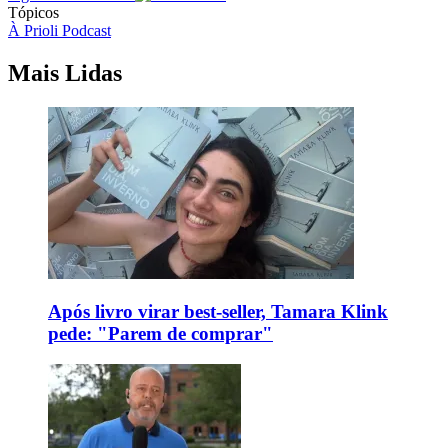
Tópicos
À Prioli Podcast
Mais Lidas
Após livro virar best-seller, Tamara Klink
pede: "Parem de comprar"