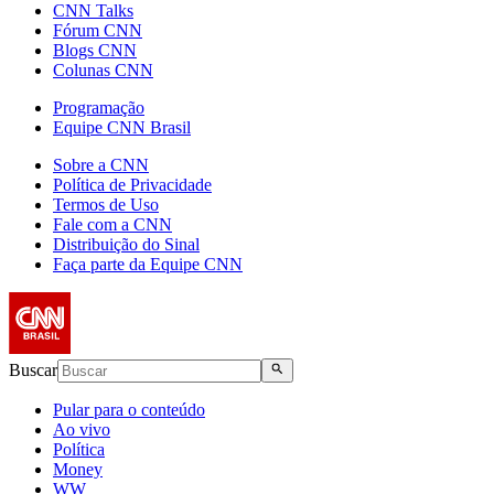
CNN Talks
Fórum CNN
Blogs CNN
Colunas CNN
Programação
Equipe CNN Brasil
Sobre a CNN
Política de Privacidade
Termos de Uso
Fale com a CNN
Distribuição do Sinal
Faça parte da Equipe CNN
Buscar
Pular para o conteúdo
Ao vivo
Política
Money
WW