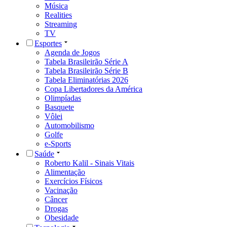
Música
Realities
Streaming
TV
Esportes
Agenda de Jogos
Tabela Brasileirão Série A
Tabela Brasileirão Série B
Tabela Eliminatórias 2026
Copa Libertadores da América
Olimpíadas
Basquete
Vôlei
Automobilismo
Golfe
e-Sports
Saúde
Roberto Kalil - Sinais Vitais
Alimentação
Exercícios Físicos
Vacinação
Câncer
Drogas
Obesidade