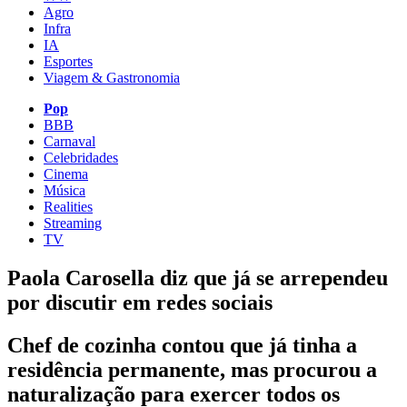
Agro
Infra
IA
Esportes
Viagem & Gastronomia
Pop
BBB
Carnaval
Celebridades
Cinema
Música
Realities
Streaming
TV
Paola Carosella diz que já se arrependeu
por discutir em redes sociais
Chef de cozinha contou que já tinha a
residência permanente, mas procurou a
naturalização para exercer todos os