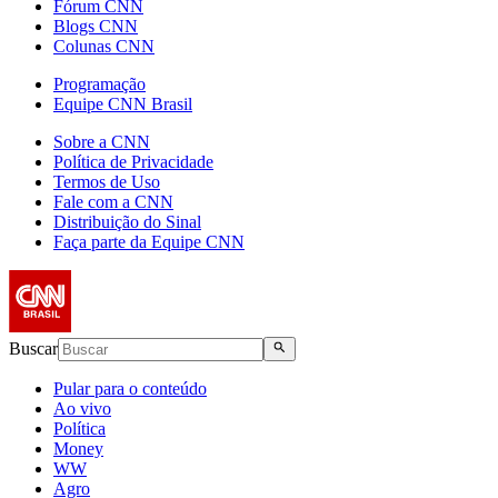
Fórum CNN
Blogs CNN
Colunas CNN
Programação
Equipe CNN Brasil
Sobre a CNN
Política de Privacidade
Termos de Uso
Fale com a CNN
Distribuição do Sinal
Faça parte da Equipe CNN
Buscar
Pular para o conteúdo
Ao vivo
Política
Money
WW
Agro