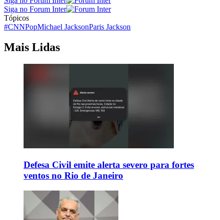
Siga no Forum Inter
Siga no Forum Inter
Tópicos
#CNNPop
Michael Jackson
Paris Jackson
Mais Lidas
Defesa Civil emite alerta severo para fortes
ventos no Rio de Janeiro