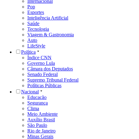
Internacional
Pop
Esportes
Inteligência Artificial
Saúde
Tecnologia
Viagem & Gastronomia
Auto
LifeStyle
Política
Índice CNN
Governo Lula
Câmara dos Deputados
Senado Federal
Supremo Tribunal Federal
Políticas Públicas
Nacional
Educação
Segurança
Clima
Meio Ambiente
Auxílio Brasil
São Paulo
Rio de Janeiro
Minas Gerais