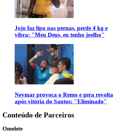
Jojo faz lipo nas pernas, perde 4 kg e
vibra: "Meu Deus, eu tenho joelho"
Neymar provoca o Remo e gera revolta
após vitória do Santos: "Eliminado"
Conteúdo de Parceiros
Omelete