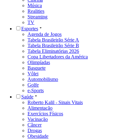
Música
Realities
Streaming
TV
Esportes
Agenda de Jogos
Tabela Brasileirão Série A
Tabela Brasileirão Série B
Tabela Eliminatórias 2026
Copa Libertadores da América
Olimpíadas
Basquete
Vôlei
Automobilismo
Golfe
e-Sports
Saúde
Roberto Kalil - Sinais Vitais
Alimentação
Exercícios Físicos
Vacinação
Câncer
Drogas
Obesidade