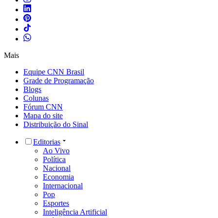
Mais
Equipe CNN Brasil
Grade de Programação
Blogs
Colunas
Fórum CNN
Mapa do site
Distribuição do Sinal
Editorias
Ao Vivo
Política
Nacional
Economia
Internacional
Pop
Esportes
Inteligência Artificial