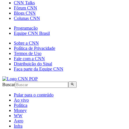
CNN Talks
Fórum CNN
Blogs CNN
Colunas CNN
Programação
Equipe CNN Brasil
Sobre a CNN
Política de Privacidade
Termos de Uso
Fale com a CNN
Distribuição do Sinal
Faça parte da Equipe CNN
Buscar
Pular para o conteúdo
Ao vivo
Política
Money
WW
Agro
Infra