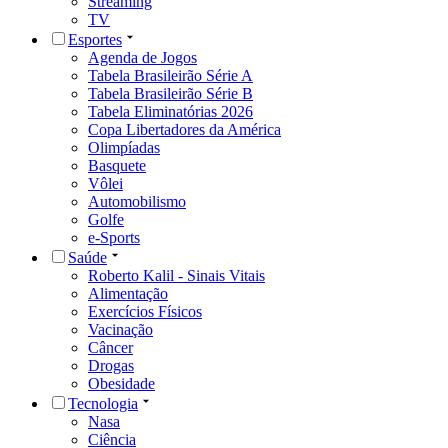
Streaming
TV
Esportes
Agenda de Jogos
Tabela Brasileirão Série A
Tabela Brasileirão Série B
Tabela Eliminatórias 2026
Copa Libertadores da América
Olimpíadas
Basquete
Vôlei
Automobilismo
Golfe
e-Sports
Saúde
Roberto Kalil - Sinais Vitais
Alimentação
Exercícios Físicos
Vacinação
Câncer
Drogas
Obesidade
Tecnologia
Nasa
Ciência