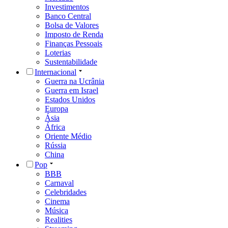
Investimentos
Banco Central
Bolsa de Valores
Imposto de Renda
Finanças Pessoais
Loterias
Sustentabilidade
Internacional
Guerra na Ucrânia
Guerra em Israel
Estados Unidos
Europa
Ásia
África
Oriente Médio
Rússia
China
Pop
BBB
Carnaval
Celebridades
Cinema
Música
Realities