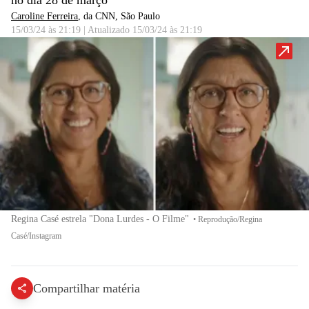
no dia 28 de março
Caroline Ferreira
, da CNN
, São Paulo
15/03/24 às 21:19
|
Atualizado
15/03/24 às 21:19
Regina Casé estrela "Dona Lurdes - O Filme"
•
Reprodução/Regina
Casé/Instagram
Compartilhar matéria