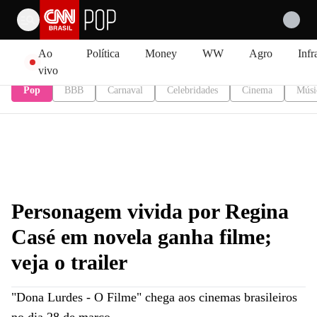
Pular para o conteúdo
Ao
Política
Money
WW
Agro
Infr
vivo
Pop
BBB
Carnaval
Celebridades
Cinema
Músi
Personagem vivida por Regina
Casé em novela ganha filme;
veja o trailer
"Dona Lurdes - O Filme" chega aos cinemas brasileiros