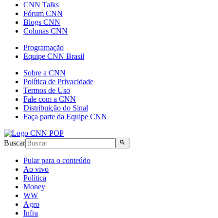
CNN Talks
Fórum CNN
Blogs CNN
Colunas CNN
Programação
Equipe CNN Brasil
Sobre a CNN
Política de Privacidade
Termos de Uso
Fale com a CNN
Distribuição do Sinal
Faça parte da Equipe CNN
Buscar
Pular para o conteúdo
Ao vivo
Política
Money
WW
Agro
Infra