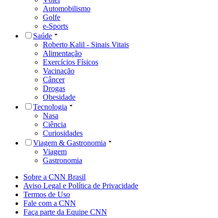
Automobilismo
Golfe
e-Sports
Saúde
Roberto Kalil - Sinais Vitais
Alimentação
Exercícios Físicos
Vacinação
Câncer
Drogas
Obesidade
Tecnologia
Nasa
Ciência
Curiosidades
Viagem & Gastronomia
Viagem
Gastronomia
Sobre a CNN Brasil
Aviso Legal e Política de Privacidade
Termos de Uso
Fale com a CNN
Faça parte da Equipe CNN