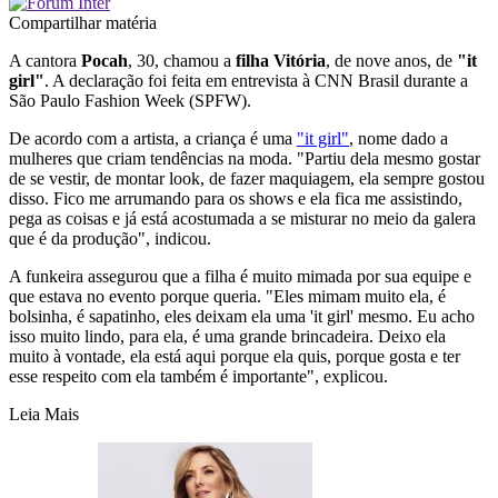
Compartilhar matéria
A cantora
Pocah
, 30, chamou a
filha Vitória
, de nove anos, de
"it
girl"
. A declaração foi feita em entrevista à CNN Brasil durante a
São Paulo Fashion Week (SPFW).
De acordo com a artista, a criança é uma
"it girl"
, nome dado a
mulheres que criam tendências na moda. "Partiu dela mesmo gostar
de se vestir, de montar look, de fazer maquiagem, ela sempre gostou
disso. Fico me arrumando para os shows e ela fica me assistindo,
pega as coisas e já está acostumada a se misturar no meio da galera
que é da produção", indicou.
A funkeira assegurou que a filha é muito mimada por sua equipe e
que estava no evento porque queria. "Eles mimam muito ela, é
bolsinha, é sapatinho, eles deixam ela uma 'it girl' mesmo. Eu acho
isso muito lindo, para ela, é uma grande brincadeira. Deixo ela
muito à vontade, ela está aqui porque ela quis, porque gosta e ter
esse respeito com ela também é importante", explicou.
Leia Mais