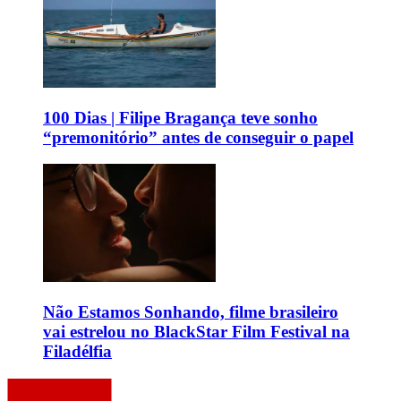
100 Dias | Filipe Bragança teve sonho
“premonitório” antes de conseguir o papel
Não Estamos Sonhando, filme brasileiro
vai estrelou no BlackStar Film Festival na
Filadélfia