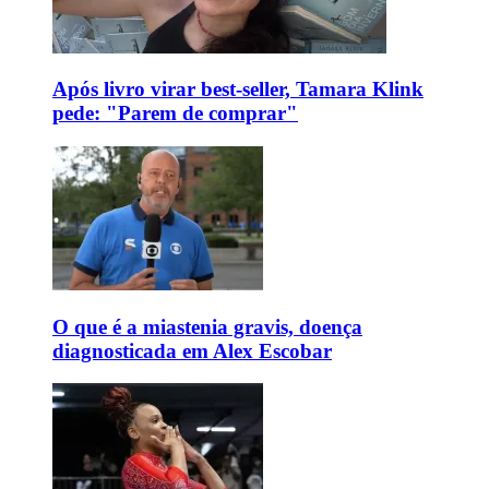
Após livro virar best-seller, Tamara Klink
pede: "Parem de comprar"
O que é a miastenia gravis, doença
diagnosticada em Alex Escobar