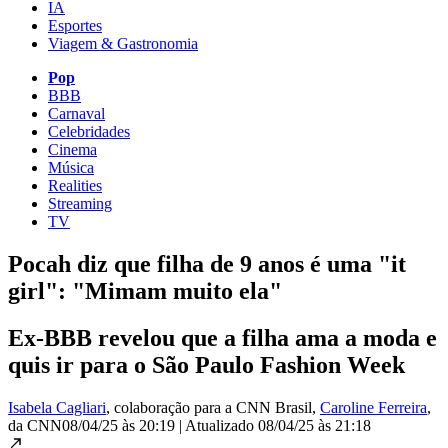
IA
Esportes
Viagem & Gastronomia
Pop
BBB
Carnaval
Celebridades
Cinema
Música
Realities
Streaming
TV
Pocah diz que filha de 9 anos é uma "it
girl": "Mimam muito ela"
Ex-BBB revelou que a filha ama a moda e
quis ir para o São Paulo Fashion Week
Isabela Cagliari
, colaboração para a CNN Brasil
,
Caroline Ferreira
,
da CNN
08/04/25 às 20:19
|
Atualizado
08/04/25 às 21:18