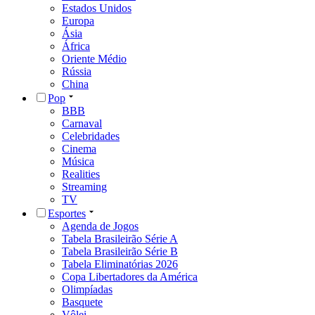
Estados Unidos
Europa
Ásia
África
Oriente Médio
Rússia
China
Pop
BBB
Carnaval
Celebridades
Cinema
Música
Realities
Streaming
TV
Esportes
Agenda de Jogos
Tabela Brasileirão Série A
Tabela Brasileirão Série B
Tabela Eliminatórias 2026
Copa Libertadores da América
Olimpíadas
Basquete
Vôlei