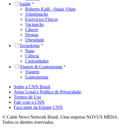
Saúde
Roberto Kalil - Sinais Vitais
Alimentação
Exercícios Físicos
Vacinação
Câncer
Drogas
Obesidade
Tecnologia
Nasa
Ciência
Curiosidades
Viagem & Gastronomia
Viagem
Gastronomia
Sobre a CNN Brasil
Aviso Legal e Política de Privacidade
Termos de Uso
Fale com a CNN
Faça parte da Equipe CNN
© Cable News Network Brasil. Uma empresa NOVUS MÍDIA.
Todos os direitos reservados.