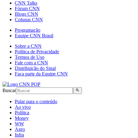
CNN Talks
Fórum CNN
Blogs CNN
Colunas CNN
Programação
Equipe CNN Brasil
Sobre a CNN
Política de Privacidade
Termos de Uso
Fale com a CNN
Distribuição do Sinal
Faça parte da Equipe CNN
Buscar
Pular para o conteúdo
Ao vivo
Política
Money
WW
Agro
Infra