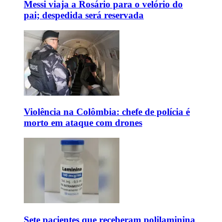
Messi viaja a Rosário para o velório do
pai; despedida será reservada
Violência na Colômbia: chefe de polícia é
morto em ataque com drones
Sete pacientes que receberam polilaminina