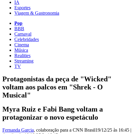
IA
Esportes
Viagem & Gastronomia
Pop
BBB
Carnaval
Celebridades
Cinema
Música
Realities
Streaming
TV
Protagonistas da peça de "Wicked"
voltam aos palcos em "Shrek - O
Musical"
Myra Ruiz e Fabi Bang voltam a
protagonizar o novo espetáculo
Fernanda Garcia
, colaboração para a CNN Brasil
19/12/25 às 16:45
|