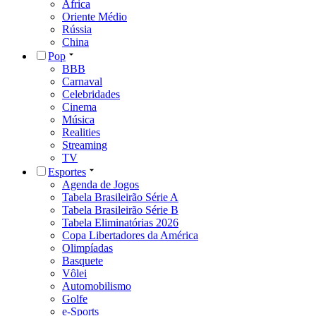
África
Oriente Médio
Rússia
China
Pop
BBB
Carnaval
Celebridades
Cinema
Música
Realities
Streaming
TV
Esportes
Agenda de Jogos
Tabela Brasileirão Série A
Tabela Brasileirão Série B
Tabela Eliminatórias 2026
Copa Libertadores da América
Olimpíadas
Basquete
Vôlei
Automobilismo
Golfe
e-Sports