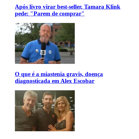
Após livro virar best-seller, Tamara Klink
pede: "Parem de comprar"
O que é a miastenia gravis, doença
diagnosticada em Alex Escobar