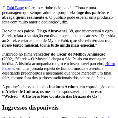
Já
Fabi Bang
reforça o carinho pelo papel: “Fiona é uma
personagem que sempre admirei, porque
ela foge dos padrões e
abraça quem realmente é
. O público pode esperar uma produção
feita com muito amor e dedicação”, diz.
De volta aos palcos,
Tiago Abravanel
, 38, que interpretará o ogro
Shrek, relata a satisfação em dividir a cena com as atrizes: “Dar vida
ao Shrek e estar ao lado de Myra e Fabi,
que são referências no
nosso teatro musical, torna tudo ainda mais especial.
”
Inspirado no filme
vencedor do Oscar de Melhor Animação
(2002), "Shrek – O Musical" chega a São Paulo em montagem
inédita. A história acompanha o ogro e o inseparável parceiro,
Burro
Falante
, em uma jornada repleta de humor, música e aventura,
desafiando preconceitos e mostrando que todos merecem um final
feliz, mesmo fora dos padrões tradicionais dos contos de fadas.
A produção é assinada pelo
Instituto Artium
, em coprodução com
o
Atelier de Cultura
, os mesmos responsáveis pelo sucesso
"
Wicked – A História Não Contada das Bruxas de Oz".
Ingressos disponíveis