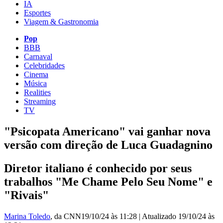
IA
Esportes
Viagem & Gastronomia
Pop
BBB
Carnaval
Celebridades
Cinema
Música
Realities
Streaming
TV
"Psicopata Americano" vai ganhar nova
versão com direção de Luca Guadagnino
Diretor italiano é conhecido por seus
trabalhos "Me Chame Pelo Seu Nome" e
"Rivais"
Marina Toledo
, da CNN
19/10/24 às 11:28
|
Atualizado
19/10/24 às