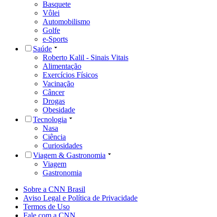
Basquete
Vôlei
Automobilismo
Golfe
e-Sports
Saúde
Roberto Kalil - Sinais Vitais
Alimentação
Exercícios Físicos
Vacinação
Câncer
Drogas
Obesidade
Tecnologia
Nasa
Ciência
Curiosidades
Viagem & Gastronomia
Viagem
Gastronomia
Sobre a CNN Brasil
Aviso Legal e Política de Privacidade
Termos de Uso
Fale com a CNN