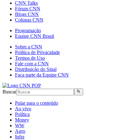
CNN Talks
Fórum CNN
Blogs CNN
Colunas CNN
Programação
Equipe CNN Brasil
Sobre a CNN
Política de Privacidade
Termos de Uso
Fale com a CNN
Distribuição do Sinal
Faça parte da Equipe CNN
Buscar
Pular para o conteúdo
Ao vivo
Política
Money
WW
Agro
Infra