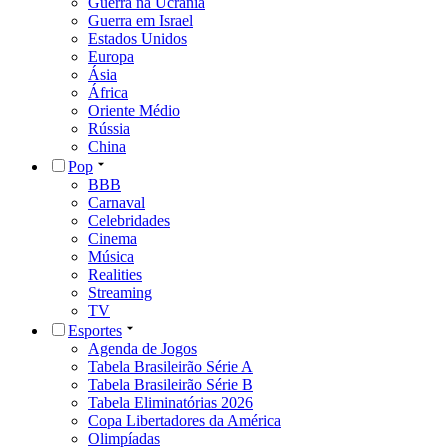
Guerra na Ucrânia
Guerra em Israel
Estados Unidos
Europa
Ásia
África
Oriente Médio
Rússia
China
Pop
BBB
Carnaval
Celebridades
Cinema
Música
Realities
Streaming
TV
Esportes
Agenda de Jogos
Tabela Brasileirão Série A
Tabela Brasileirão Série B
Tabela Eliminatórias 2026
Copa Libertadores da América
Olimpíadas