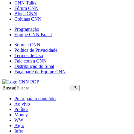
CNN Talks
Fórum CNN
Blogs CNN
Colunas CNN
Programação
Equipe CNN Brasil
Sobre a CNN
Política de Privacidade
Termos de Uso
Fale com a CNN
Distribuição do Sinal
Faça parte da Equipe CNN
Buscar
Pular para o conteúdo
Ao vivo
Política
Money
WW
Agro
Infra