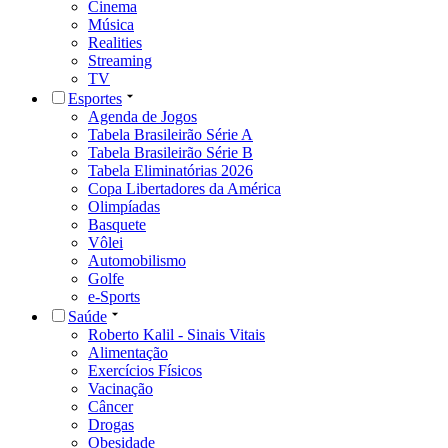
Cinema
Música
Realities
Streaming
TV
Esportes
Agenda de Jogos
Tabela Brasileirão Série A
Tabela Brasileirão Série B
Tabela Eliminatórias 2026
Copa Libertadores da América
Olimpíadas
Basquete
Vôlei
Automobilismo
Golfe
e-Sports
Saúde
Roberto Kalil - Sinais Vitais
Alimentação
Exercícios Físicos
Vacinação
Câncer
Drogas
Obesidade