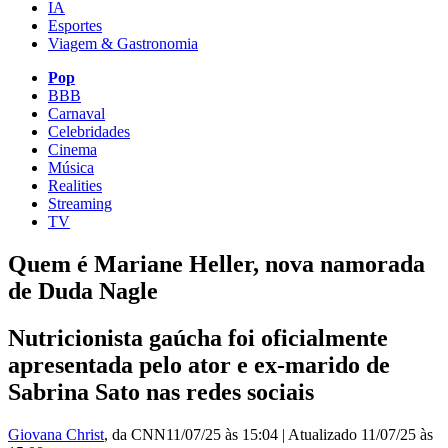
IA
Esportes
Viagem & Gastronomia
Pop
BBB
Carnaval
Celebridades
Cinema
Música
Realities
Streaming
TV
Quem é Mariane Heller, nova namorada
de Duda Nagle
Nutricionista gaúcha foi oficialmente
apresentada pelo ator e ex-marido de
Sabrina Sato nas redes sociais
Giovana Christ
, da CNN
11/07/25 às 15:04
|
Atualizado
11/07/25 às