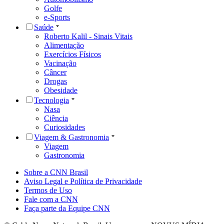
Golfe
e-Sports
Saúde
Roberto Kalil - Sinais Vitais
Alimentação
Exercícios Físicos
Vacinação
Câncer
Drogas
Obesidade
Tecnologia
Nasa
Ciência
Curiosidades
Viagem & Gastronomia
Viagem
Gastronomia
Sobre a CNN Brasil
Aviso Legal e Política de Privacidade
Termos de Uso
Fale com a CNN
Faça parte da Equipe CNN