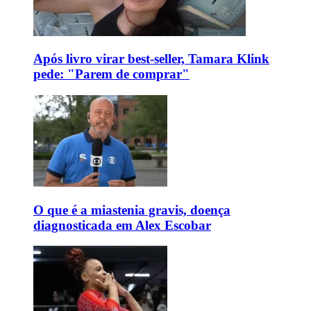
Após livro virar best-seller, Tamara Klink
pede: "Parem de comprar"
O que é a miastenia gravis, doença
diagnosticada em Alex Escobar