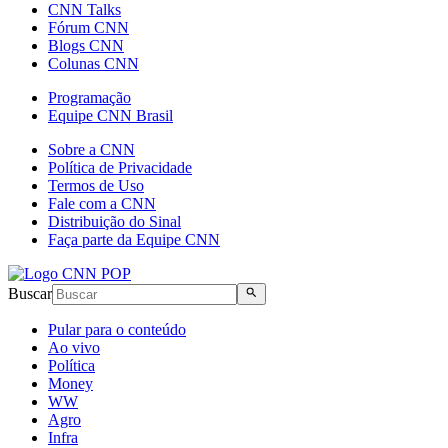
CNN Talks
Fórum CNN
Blogs CNN
Colunas CNN
Programação
Equipe CNN Brasil
Sobre a CNN
Política de Privacidade
Termos de Uso
Fale com a CNN
Distribuição do Sinal
Faça parte da Equipe CNN
Buscar
Pular para o conteúdo
Ao vivo
Política
Money
WW
Agro
Infra