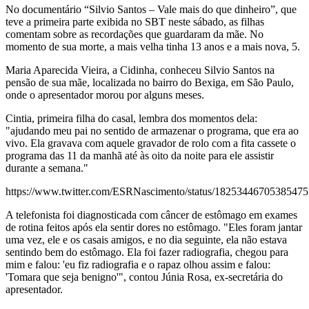
No documentário “Silvio Santos – Vale mais do que dinheiro”, que
teve a primeira parte exibida no SBT neste sábado, as filhas
comentam sobre as recordações que guardaram da mãe. No
momento de sua morte, a mais velha tinha 13 anos e a mais nova, 5.
Maria Aparecida Vieira, a Cidinha, conheceu Silvio Santos na
pensão de sua mãe, localizada no bairro do Bexiga, em São Paulo,
onde o apresentador morou por alguns meses.
Cintia, primeira filha do casal, lembra dos momentos dela:
"ajudando meu pai no sentido de armazenar o programa, que era ao
vivo. Ela gravava com aquele gravador de rolo com a fita cassete o
programa das 11 da manhã até às oito da noite para ele assistir
durante a semana."
https://www.twitter.com/ESRNascimento/status/1825344670538547
A telefonista foi diagnosticada com câncer de estômago em exames
de rotina feitos após ela sentir dores no estômago. "Eles foram jantar
uma vez, ele e os casais amigos, e no dia seguinte, ela não estava
sentindo bem do estômago. Ela foi fazer radiografia, chegou para
mim e falou: 'eu fiz radiografia e o rapaz olhou assim e falou:
'Tomara que seja benigno'", contou Júnia Rosa, ex-secretária do
apresentador.