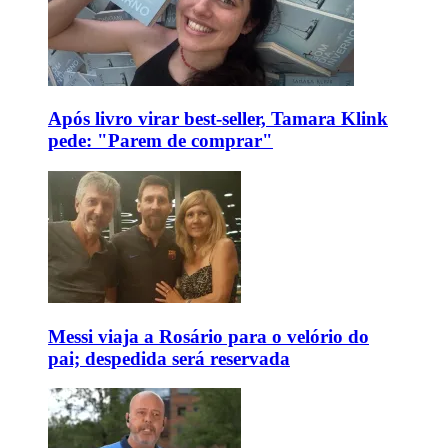
Após livro virar best-seller, Tamara Klink
pede: "Parem de comprar"
Messi viaja a Rosário para o velório do
pai; despedida será reservada