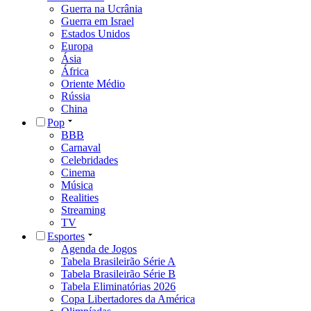
Guerra na Ucrânia
Guerra em Israel
Estados Unidos
Europa
Ásia
África
Oriente Médio
Rússia
China
Pop
BBB
Carnaval
Celebridades
Cinema
Música
Realities
Streaming
TV
Esportes
Agenda de Jogos
Tabela Brasileirão Série A
Tabela Brasileirão Série B
Tabela Eliminatórias 2026
Copa Libertadores da América