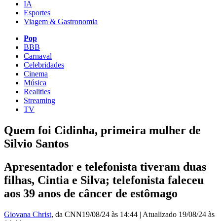
IA
Esportes
Viagem & Gastronomia
Pop
BBB
Carnaval
Celebridades
Cinema
Música
Realities
Streaming
TV
Quem foi Cidinha, primeira mulher de
Silvio Santos
Apresentador e telefonista tiveram duas
filhas, Cintia e Silva; telefonista faleceu
aos 39 anos de câncer de estômago
Giovana Christ
, da CNN
19/08/24 às 14:44
|
Atualizado
19/08/24 às