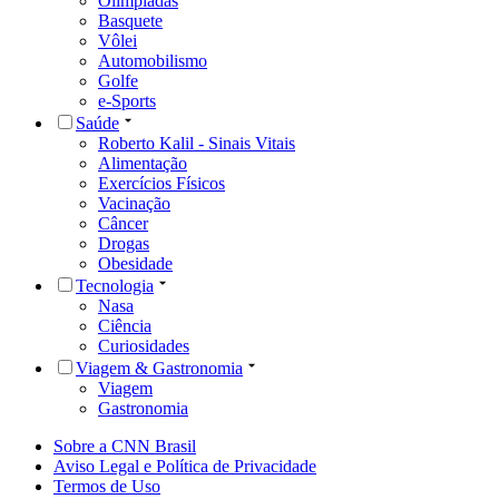
Olimpíadas
Basquete
Vôlei
Automobilismo
Golfe
e-Sports
Saúde
Roberto Kalil - Sinais Vitais
Alimentação
Exercícios Físicos
Vacinação
Câncer
Drogas
Obesidade
Tecnologia
Nasa
Ciência
Curiosidades
Viagem & Gastronomia
Viagem
Gastronomia
Sobre a CNN Brasil
Aviso Legal e Política de Privacidade
Termos de Uso