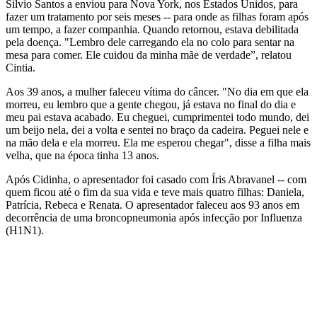
Silvio Santos a enviou para Nova York, nos Estados Unidos, para
fazer um tratamento por seis meses -- para onde as filhas foram após
um tempo, a fazer companhia. Quando retornou, estava debilitada
pela doença. "Lembro dele carregando ela no colo para sentar na
mesa para comer. Ele cuidou da minha mãe de verdade”, relatou
Cintia.
Aos 39 anos, a mulher faleceu vítima do câncer. "No dia em que ela
morreu, eu lembro que a gente chegou, já estava no final do dia e
meu pai estava acabado. Eu cheguei, cumprimentei todo mundo, dei
um beijo nela, dei a volta e sentei no braço da cadeira. Peguei nele e
na mão dela e ela morreu. Ela me esperou chegar", disse a filha mais
velha, que na época tinha 13 anos.
Após Cidinha, o apresentador foi casado com Íris Abravanel -- com
quem ficou até o fim da sua vida e teve mais quatro filhas: Daniela,
Patrícia, Rebeca e Renata. O apresentador faleceu aos 93 anos em
decorrência de uma broncopneumonia após infecção por Influenza
(H1N1).