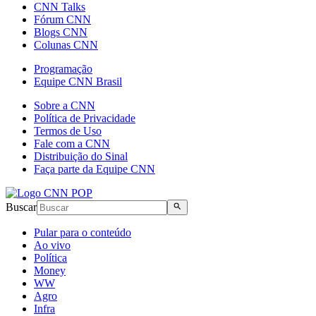
CNN Talks
Fórum CNN
Blogs CNN
Colunas CNN
Programação
Equipe CNN Brasil
Sobre a CNN
Política de Privacidade
Termos de Uso
Fale com a CNN
Distribuição do Sinal
Faça parte da Equipe CNN
Buscar
Pular para o conteúdo
Ao vivo
Política
Money
WW
Agro
Infra