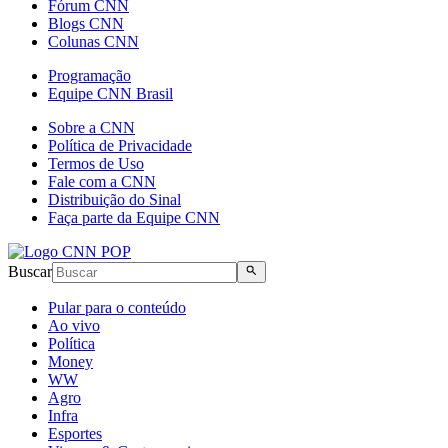
Fórum CNN
Blogs CNN
Colunas CNN
Programação
Equipe CNN Brasil
Sobre a CNN
Política de Privacidade
Termos de Uso
Fale com a CNN
Distribuição do Sinal
Faça parte da Equipe CNN
Buscar
Pular para o conteúdo
Ao vivo
Política
Money
WW
Agro
Infra
Esportes