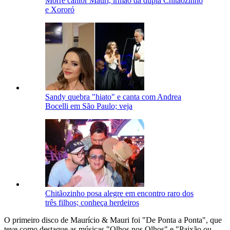
Morre cantor Mauri, irmão da dupla Chitãozinho
e Xororó
Sandy quebra "hiato" e canta com Andrea
Bocelli em São Paulo; veja
Chitãozinho posa alegre em encontro raro dos
três filhos; conheça herdeiros
O primeiro disco de Maurício & Mauri foi "De Ponta a Ponta", que
teve como destaque as músicas "Olhos nos Olhos" e "Paixão ou