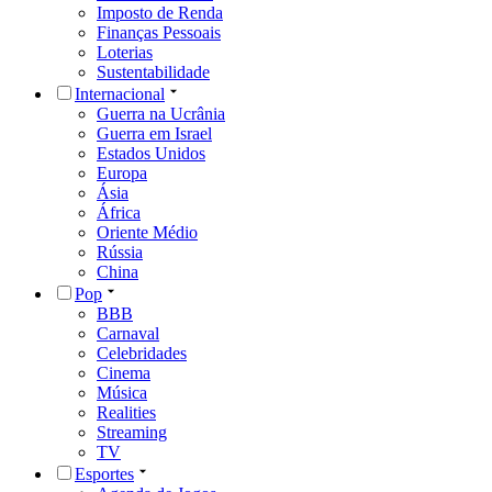
Imposto de Renda
Finanças Pessoais
Loterias
Sustentabilidade
Internacional
Guerra na Ucrânia
Guerra em Israel
Estados Unidos
Europa
Ásia
África
Oriente Médio
Rússia
China
Pop
BBB
Carnaval
Celebridades
Cinema
Música
Realities
Streaming
TV
Esportes