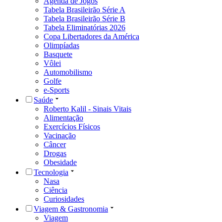
Agenda de Jogos
Tabela Brasileirão Série A
Tabela Brasileirão Série B
Tabela Eliminatórias 2026
Copa Libertadores da América
Olimpíadas
Basquete
Vôlei
Automobilismo
Golfe
e-Sports
Saúde
Roberto Kalil - Sinais Vitais
Alimentação
Exercícios Físicos
Vacinação
Câncer
Drogas
Obesidade
Tecnologia
Nasa
Ciência
Curiosidades
Viagem & Gastronomia
Viagem