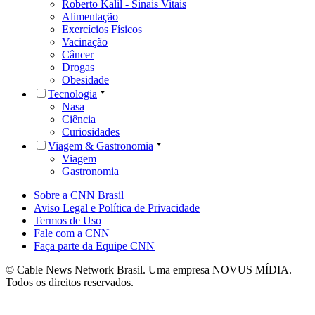
Roberto Kalil - Sinais Vitais
Alimentação
Exercícios Físicos
Vacinação
Câncer
Drogas
Obesidade
Tecnologia
Nasa
Ciência
Curiosidades
Viagem & Gastronomia
Viagem
Gastronomia
Sobre a CNN Brasil
Aviso Legal e Política de Privacidade
Termos de Uso
Fale com a CNN
Faça parte da Equipe CNN
© Cable News Network Brasil. Uma empresa NOVUS MÍDIA.
Todos os direitos reservados.