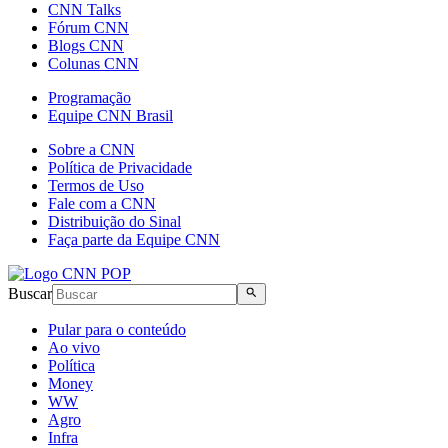
CNN Talks
Fórum CNN
Blogs CNN
Colunas CNN
Programação
Equipe CNN Brasil
Sobre a CNN
Política de Privacidade
Termos de Uso
Fale com a CNN
Distribuição do Sinal
Faça parte da Equipe CNN
Buscar
Pular para o conteúdo
Ao vivo
Política
Money
WW
Agro
Infra