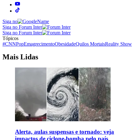
Siga no
Siga no Forum Inter
Siga no Forum Inter
Tópicos
#CNNPop
Emagrecimento
Obesidade
Quilos Mortais
Reality Show
Mais Lidas
Alerta, aulas suspensas e tornado: veja
impactos de ciclone-bomba pelo país