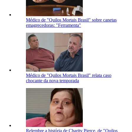
Médico de "Quilos Mortais Brasil" sobre canetas
emagrecedoras: "Ferramenta"
Médico de "Quilos Mortais Brasil" relata caso
chocante da nova temporada
Relembre a história de Charity Pierce, de "Quilos