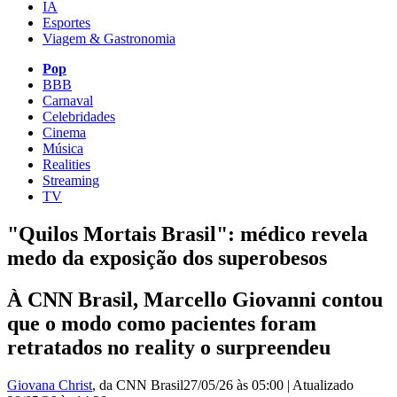
IA
Esportes
Viagem & Gastronomia
Pop
BBB
Carnaval
Celebridades
Cinema
Música
Realities
Streaming
TV
"Quilos Mortais Brasil": médico revela
medo da exposição dos superobesos
À CNN Brasil, Marcello Giovanni contou
que o modo como pacientes foram
retratados no reality o surpreendeu
Giovana Christ
, da CNN Brasil
27/05/26 às 05:00
|
Atualizado