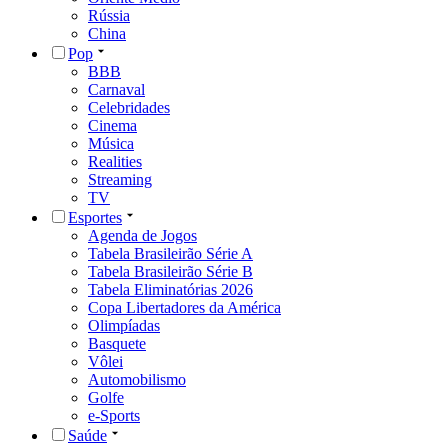
Rússia
China
Pop
BBB
Carnaval
Celebridades
Cinema
Música
Realities
Streaming
TV
Esportes
Agenda de Jogos
Tabela Brasileirão Série A
Tabela Brasileirão Série B
Tabela Eliminatórias 2026
Copa Libertadores da América
Olimpíadas
Basquete
Vôlei
Automobilismo
Golfe
e-Sports
Saúde