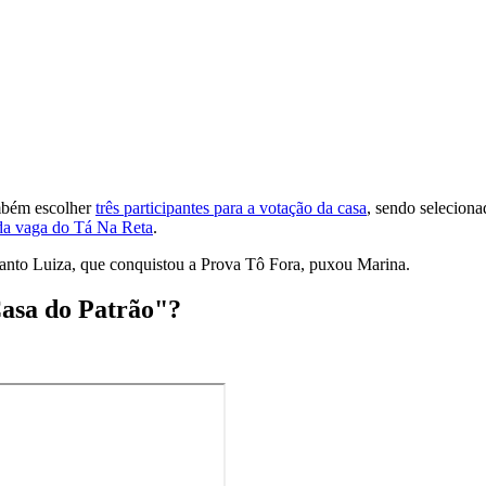
ambém escolher
três participantes para a votação da casa
, sendo selecion
da vaga do Tá Na Reta
.
uanto Luiza, que conquistou a Prova Tô Fora, puxou Marina.
Casa do Patrão"?