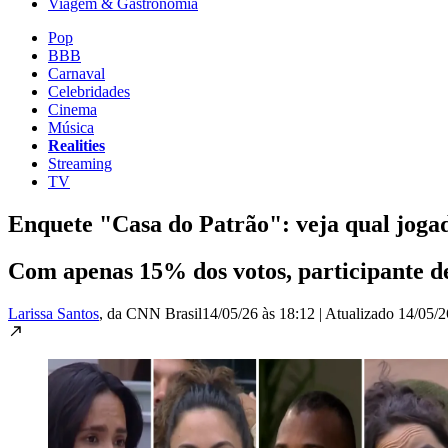
Viagem & Gastronomia
Pop
BBB
Carnaval
Celebridades
Cinema
Música
Realities
Streaming
TV
Enquete "Casa do Patrão": veja qual joga
Com apenas 15% dos votos, participante de
Larissa Santos
, da CNN Brasil
14/05/26 às 18:12
|
Atualizado
14/05/2