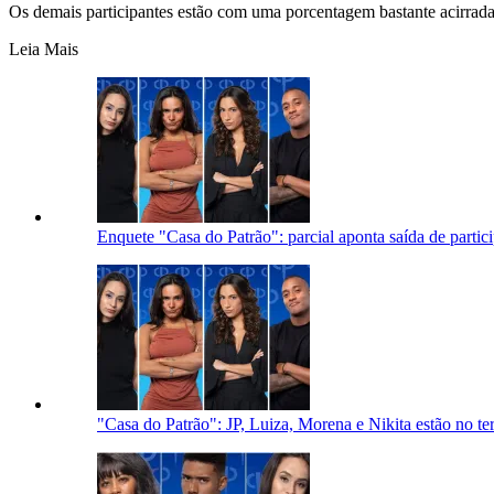
Os demais participantes estão com uma porcentagem bastante acirrad
Leia Mais
Enquete "Casa do Patrão": parcial aponta saída de partic
"Casa do Patrão": JP, Luiza, Morena e Nikita estão no te