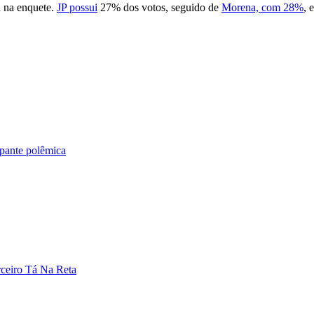
a na enquete.
JP possui
27% dos votos, seguido de
Morena, com 28%
, 
ipante polêmica
rceiro Tá Na Reta