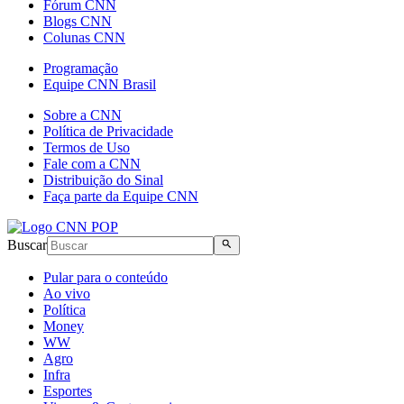
Fórum CNN
Blogs CNN
Colunas CNN
Programação
Equipe CNN Brasil
Sobre a CNN
Política de Privacidade
Termos de Uso
Fale com a CNN
Distribuição do Sinal
Faça parte da Equipe CNN
Buscar
Pular para o conteúdo
Ao vivo
Política
Money
WW
Agro
Infra
Esportes