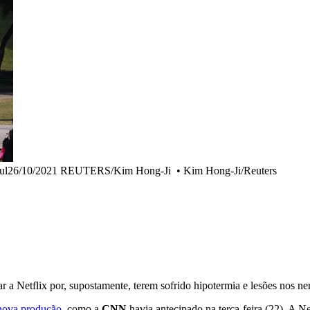
e Seul26/10/2021 REUTERS/Kim Hong-Ji
•
Kim Hong-Ji/Reuters
 a Netflix por, supostamente, terem sofrido hipotermia e lesões nos ne
 nova produção
, como a
CNN
havia antecipado na terça-feira (22). A N