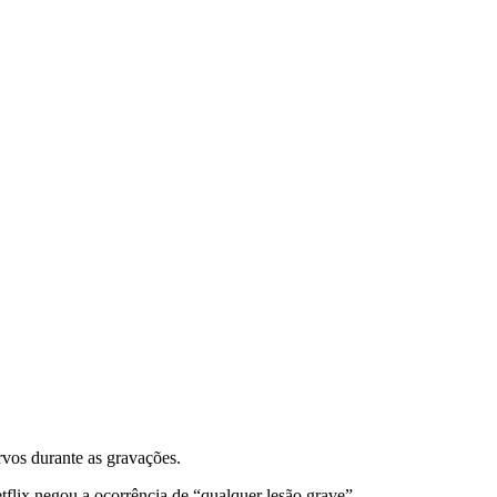
rvos durante as gravações.
etflix negou a ocorrência de “qualquer lesão grave”.