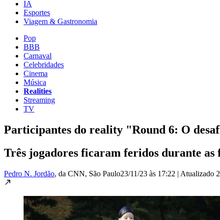
IA
Esportes
Viagem & Gastronomia
Pop
BBB
Carnaval
Celebridades
Cinema
Música
Realities
Streaming
TV
Participantes do reality "Round 6: O desa
Três jogadores ficaram feridos durante as 
Pedro N. Jordão
, da CNN
, São Paulo
23/11/23 às 17:22
|
Atualizado
2