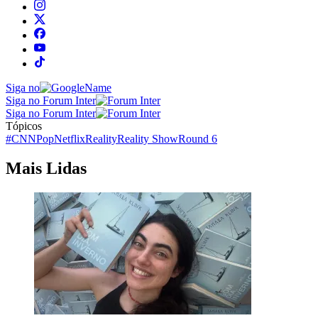
Siga no
Siga no Forum Inter
Siga no Forum Inter
Tópicos
#CNNPop
Netflix
Reality
Reality Show
Round 6
Mais Lidas