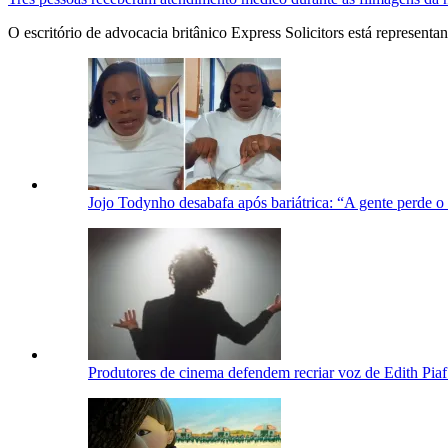
O escritório de advocacia britânico Express Solicitors está representa
Jojo Todynho desabafa após bariátrica: “A gente perde 
Produtores de cinema defendem recriar voz de Edith Piaf p