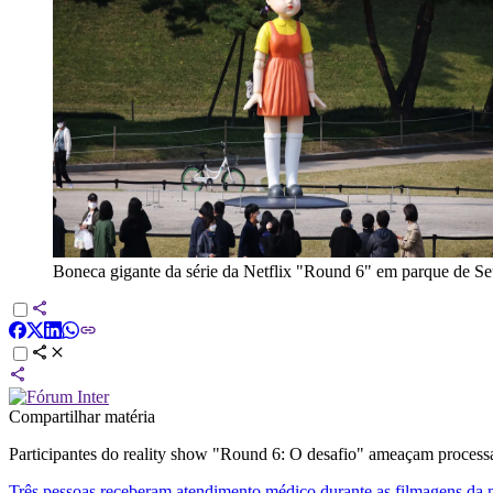
Boneca gigante da série da Netflix "Round 6" em parque d
Compartilhar matéria
Participantes do reality show "Round 6: O desafio" ameaçam processar
Três pessoas receberam atendimento médico durante as filmagens da