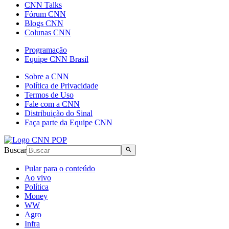
CNN Talks
Fórum CNN
Blogs CNN
Colunas CNN
Programação
Equipe CNN Brasil
Sobre a CNN
Política de Privacidade
Termos de Uso
Fale com a CNN
Distribuição do Sinal
Faça parte da Equipe CNN
Buscar
Pular para o conteúdo
Ao vivo
Política
Money
WW
Agro
Infra