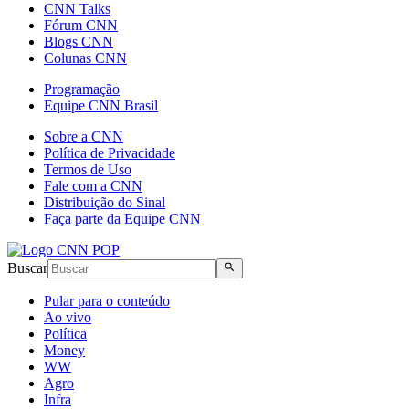
CNN Talks
Fórum CNN
Blogs CNN
Colunas CNN
Programação
Equipe CNN Brasil
Sobre a CNN
Política de Privacidade
Termos de Uso
Fale com a CNN
Distribuição do Sinal
Faça parte da Equipe CNN
Buscar
Pular para o conteúdo
Ao vivo
Política
Money
WW
Agro
Infra