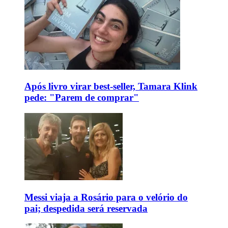
Após livro virar best-seller, Tamara Klink
pede: "Parem de comprar"
Messi viaja a Rosário para o velório do
pai; despedida será reservada