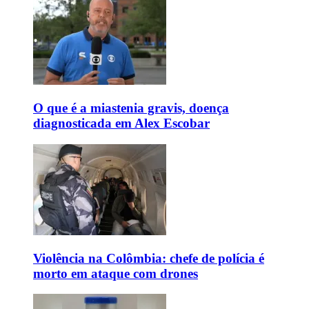
O que é a miastenia gravis, doença
diagnosticada em Alex Escobar
Violência na Colômbia: chefe de polícia é
morto em ataque com drones