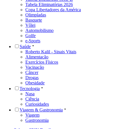
Tabela Eliminatórias 2026
Copa Libertadores da América
Olimpíadas
Basquete
Vôlei
Automobilismo
Golfe
e-Sports
Saúde
Roberto Kalil - Sinais Vitais
Alimentação
Exercícios Físicos
Vacinação
Câncer
Drogas
Obesidade
Tecnologia
Nasa
Ciência
Curiosidades
Viagem & Gastronomia
Viagem
Gastronomia