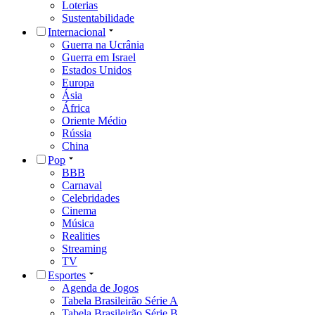
Loterias
Sustentabilidade
Internacional
Guerra na Ucrânia
Guerra em Israel
Estados Unidos
Europa
Ásia
África
Oriente Médio
Rússia
China
Pop
BBB
Carnaval
Celebridades
Cinema
Música
Realities
Streaming
TV
Esportes
Agenda de Jogos
Tabela Brasileirão Série A
Tabela Brasileirão Série B