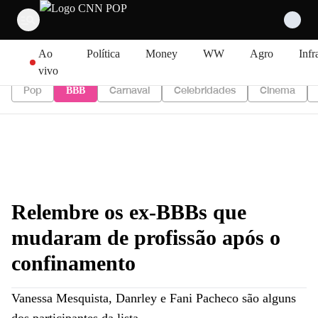
Pular para o conteúdo
Ao
Política
Money
WW
Agro
Infr
vivo
Pop
Carnaval
Celebridades
Cinema
BBB
Relembre os ex-BBBs que
mudaram de profissão após o
confinamento
Vanessa Mesquista, Danrley e Fani Pacheco são alguns