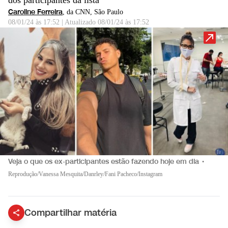
dos participantes da lista
Caroline Ferreira
, da CNN
, São Paulo
08/01/24 às 17:52
|
Atualizado
08/01/24 às 17:52
Veja o que os ex-participantes estão fazendo hoje em dia
•
Reprodução/Vanessa Mesquita/Danrley/Fani Pacheco/Instagram
Compartilhar matéria