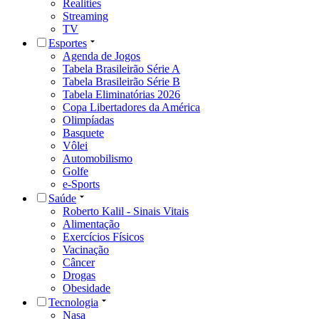
Realities
Streaming
TV
Esportes
Agenda de Jogos
Tabela Brasileirão Série A
Tabela Brasileirão Série B
Tabela Eliminatórias 2026
Copa Libertadores da América
Olimpíadas
Basquete
Vôlei
Automobilismo
Golfe
e-Sports
Saúde
Roberto Kalil - Sinais Vitais
Alimentação
Exercícios Físicos
Vacinação
Câncer
Drogas
Obesidade
Tecnologia
Nasa