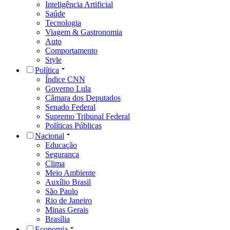
Inteligência Artificial
Saúde
Tecnologia
Viagem & Gastronomia
Auto
Comportamento
Style
Política
Índice CNN
Governo Lula
Câmara dos Deputados
Senado Federal
Supremo Tribunal Federal
Políticas Públicas
Nacional
Educação
Segurança
Clima
Meio Ambiente
Auxílio Brasil
São Paulo
Rio de Janeiro
Minas Gerais
Brasília
Economia