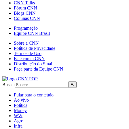
CNN Talks
Fórum CNN
Blogs CNN
Colunas CNN
Programação
Equipe CNN Brasil
Sobre a CNN
Política de Privacidade
Termos de Uso
Fale com a CNN
Distribuição do Sinal
Faça parte da Equipe CNN
Buscar
Pular para o conteúdo
Ao vivo
Política
Money
WW
Agro
Infra