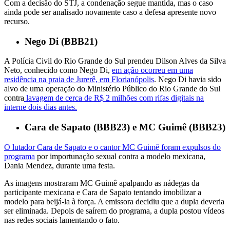
Com a decisão do STJ, a condenação segue mantida, mas o caso
ainda pode ser analisado novamente caso a defesa apresente novo
recurso.
Nego Di (BBB21)
A Polícia Civil do Rio Grande do Sul prendeu Dilson Alves da Silva
Neto, conhecido como Nego Di,
em ação ocorreu em uma
residência na praia de Jurerê, em Florianópolis
. Nego Di havia sido
alvo de uma operação do Ministério Público do Rio Grande do Sul
contra
lavagem de cerca de R$ 2 milhões com rifas digitais na
interne dois dias antes.
Cara de Sapato (BBB23) e MC Guimê (BBB23)
O lutador Cara de Sapato e o cantor MC Guimê foram expulsos do
programa
por importunação sexual contra a modelo mexicana,
Dania Mendez, durante uma festa.
As imagens mostraram MC Guimê apalpando as nádegas da
participante mexicana e Cara de Sapato tentando imobilizar a
modelo para beijá-la à força. A emissora decidiu que a dupla deveria
ser eliminada. Depois de saírem do programa, a dupla postou vídeos
nas redes sociais lamentando o fato.