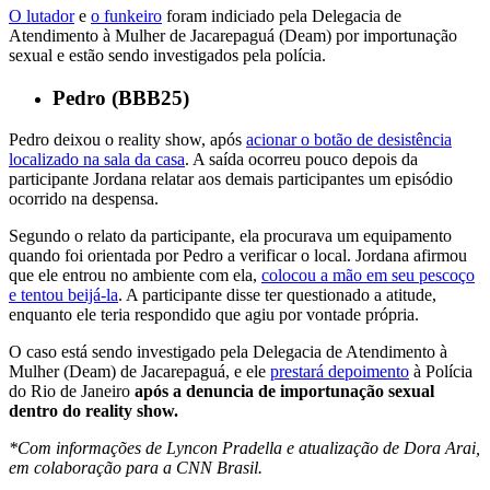
O lutador
e
o funkeiro
foram indiciado pela Delegacia de
Atendimento à Mulher de Jacarepaguá (Deam) por importunação
sexual e estão sendo investigados pela polícia.
Pedro (BBB25)
Pedro deixou o reality show, após
acionar o botão de desistência
localizado na sala da casa
. A saída ocorreu pouco depois da
participante Jordana relatar aos demais participantes um episódio
ocorrido na despensa.
Segundo o relato da participante, ela procurava um equipamento
quando foi orientada por Pedro a verificar o local. Jordana afirmou
que ele entrou no ambiente com ela,
colocou a mão em seu pescoço
e tentou beijá-la
. A participante disse ter questionado a atitude,
enquanto ele teria respondido que agiu por vontade própria.
O caso está sendo investigado pela Delegacia de Atendimento à
Mulher (Deam) de Jacarepaguá, e ele
prestará depoimento
à Polícia
do Rio de Janeiro
após a denuncia de importunação sexual
dentro do reality show.
*Com informações de Lyncon Pradella e atualização de Dora Arai,
em colaboração para a CNN Brasil.