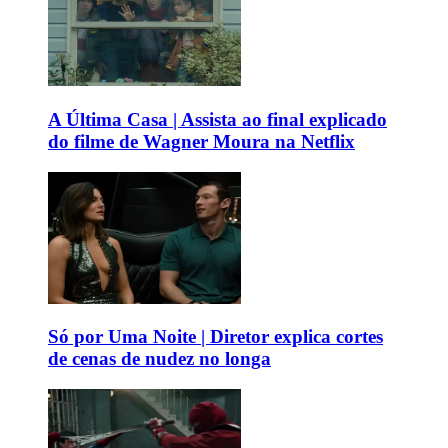
A Última Casa | Assista ao final explicado
do filme de Wagner Moura na Netflix
Só por Uma Noite | Diretor explica cortes
de cenas de nudez no longa