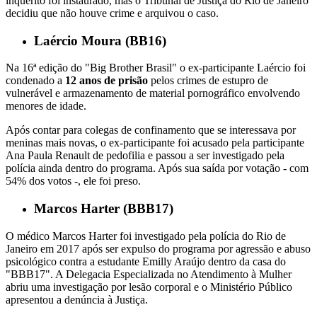
inquérito foi instaurado, mas o Tribunal de Justiça do Rio de Janeiro
decidiu que não houve crime e arquivou o caso.
Laércio Moura (BB16)
Na 16ª edição do "Big Brother Brasil" o ex-participante Laércio foi
condenado a
12 anos de prisão
pelos crimes de estupro de
vulnerável e armazenamento de material pornográfico envolvendo
menores de idade.
Após contar para colegas de confinamento que se interessava por
meninas mais novas, o ex-participante foi acusado pela participante
Ana Paula Renault de pedofilia e passou a ser investigado pela
polícia ainda dentro do programa. Após sua saída por votação - com
54% dos votos -, ele foi preso.
Marcos Harter (BBB17)
O médico Marcos Harter foi investigado pela polícia do Rio de
Janeiro em 2017 após ser expulso do programa por agressão e abuso
psicológico contra a estudante Emilly Araújo dentro da casa do
"BBB17". A Delegacia Especializada no Atendimento à Mulher
abriu uma investigação por lesão corporal e o Ministério Público
apresentou a denúncia à Justiça.