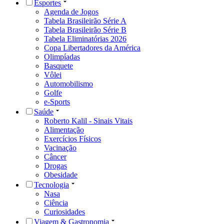
Esportes
Agenda de Jogos
Tabela Brasileirão Série A
Tabela Brasileirão Série B
Tabela Eliminatórias 2026
Copa Libertadores da América
Olimpíadas
Basquete
Vôlei
Automobilismo
Golfe
e-Sports
Saúde
Roberto Kalil - Sinais Vitais
Alimentação
Exercícios Físicos
Vacinação
Câncer
Drogas
Obesidade
Tecnologia
Nasa
Ciência
Curiosidades
Viagem & Gastronomia