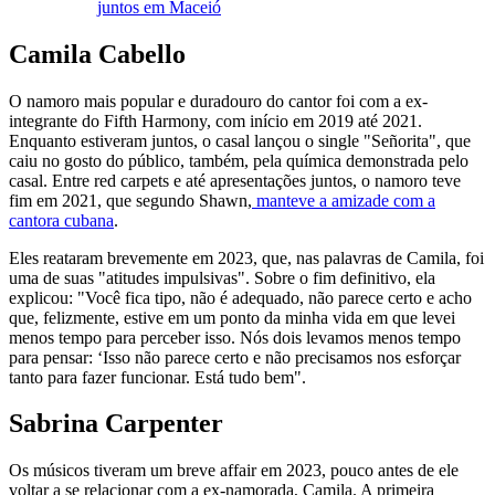
juntos em Maceió
Camila Cabello
O namoro mais popular e duradouro do cantor foi com a ex-
integrante do Fifth Harmony, com início em 2019 até 2021.
Enquanto estiveram juntos, o casal lançou o single "Señorita", que
caiu no gosto do público, também, pela química demonstrada pelo
casal. Entre red carpets e até apresentações juntos, o namoro teve
fim em 2021, que segundo Shawn,
manteve a amizade com a
cantora cubana
.
Eles reataram brevemente em 2023, que, nas palavras de Camila, foi
uma de suas "atitudes impulsivas". Sobre o fim definitivo, ela
explicou: "Você fica tipo, não é adequado, não parece certo e acho
que, felizmente, estive em um ponto da minha vida em que levei
menos tempo para perceber isso. Nós dois levamos menos tempo
para pensar: ‘Isso não parece certo e não precisamos nos esforçar
tanto para fazer funcionar. Está tudo bem".
Sabrina Carpenter
Os músicos tiveram um breve affair em 2023, pouco antes de ele
voltar a se relacionar com a ex-namorada, Camila. A primeira