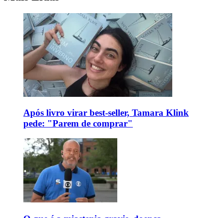
Após livro virar best-seller, Tamara Klink
pede: "Parem de comprar"