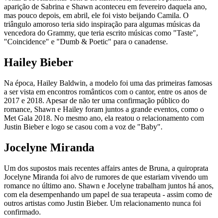
aparição de Sabrina e Shawn aconteceu em fevereiro daquela ano,
mas pouco depois, em abril, ele foi visto beijando Camila. O
triângulo amoroso teria sido inspiração para algumas músicas da
vencedora do Grammy, que teria escrito músicas como "Taste",
"Coincidence" e "Dumb & Poetic" para o canadense.
Hailey Bieber
Na época, Hailey Baldwin, a modelo foi uma das primeiras famosas
a ser vista em encontros românticos com o cantor, entre os anos de
2017 e 2018. Apesar de não ter uma confirmação público do
romance, Shawn e Hailey foram juntos a grande eventos, como o
Met Gala 2018. No mesmo ano, ela reatou o relacionamento com
Justin Bieber e logo se casou com a voz de "Baby".
Jocelyne Miranda
Um dos supostos mais recentes affairs antes de Bruna, a quiroprata
Jocelyne Miranda foi alvo de rumores de que estariam vivendo um
romance no último ano. Shawn e Jocelyne trabalham juntos há anos,
com ela desempenhando um papel de sua terapeuta - assim como de
outros artistas como Justin Bieber. Um relacionamento nunca foi
confirmado.