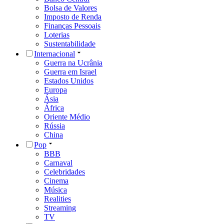
Bolsa de Valores
Imposto de Renda
Finanças Pessoais
Loterias
Sustentabilidade
Internacional
Guerra na Ucrânia
Guerra em Israel
Estados Unidos
Europa
Ásia
África
Oriente Médio
Rússia
China
Pop
BBB
Carnaval
Celebridades
Cinema
Música
Realities
Streaming
TV