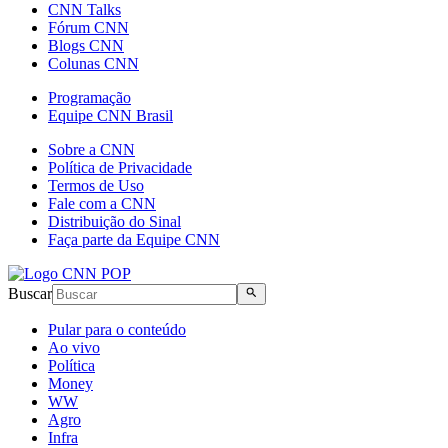
CNN Talks
Fórum CNN
Blogs CNN
Colunas CNN
Programação
Equipe CNN Brasil
Sobre a CNN
Política de Privacidade
Termos de Uso
Fale com a CNN
Distribuição do Sinal
Faça parte da Equipe CNN
Buscar
Pular para o conteúdo
Ao vivo
Política
Money
WW
Agro
Infra