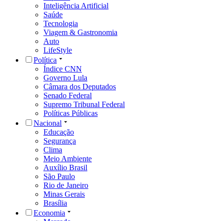
Inteligência Artificial
Saúde
Tecnologia
Viagem & Gastronomia
Auto
LifeStyle
Política
Índice CNN
Governo Lula
Câmara dos Deputados
Senado Federal
Supremo Tribunal Federal
Políticas Públicas
Nacional
Educação
Segurança
Clima
Meio Ambiente
Auxílio Brasil
São Paulo
Rio de Janeiro
Minas Gerais
Brasília
Economia