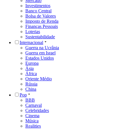
Mercado
Investimentos
Banco Central
Bolsa de Valores
Imposto de Renda
Finanças Pessoais
Loterias
Sustentabilidade
Internacional
Guerra na Ucrânia
Guerra em Israel
Estados Unidos
Europa
Ásia
África
Oriente Médio
Rússia
China
Pop
BBB
Carnaval
Celebridades
Cinema
Música
Realities