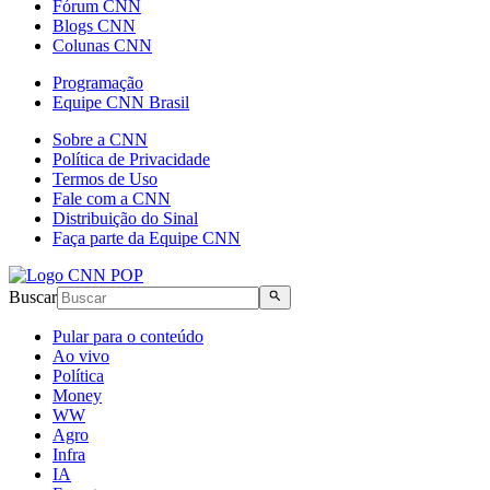
Fórum CNN
Blogs CNN
Colunas CNN
Programação
Equipe CNN Brasil
Sobre a CNN
Política de Privacidade
Termos de Uso
Fale com a CNN
Distribuição do Sinal
Faça parte da Equipe CNN
Buscar
Pular para o conteúdo
Ao vivo
Política
Money
WW
Agro
Infra
IA