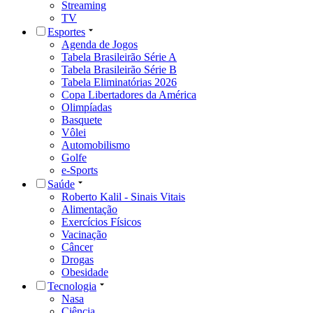
Streaming
TV
Esportes
Agenda de Jogos
Tabela Brasileirão Série A
Tabela Brasileirão Série B
Tabela Eliminatórias 2026
Copa Libertadores da América
Olimpíadas
Basquete
Vôlei
Automobilismo
Golfe
e-Sports
Saúde
Roberto Kalil - Sinais Vitais
Alimentação
Exercícios Físicos
Vacinação
Câncer
Drogas
Obesidade
Tecnologia
Nasa
Ciência