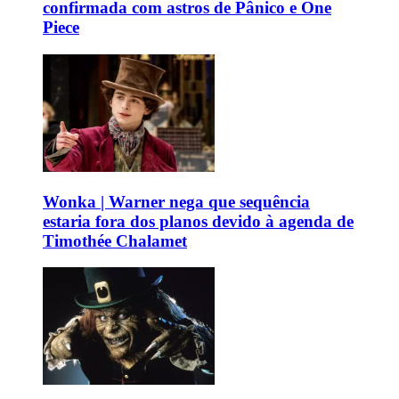
confirmada com astros de Pânico e One
Piece
Wonka | Warner nega que sequência
estaria fora dos planos devido à agenda de
Timothée Chalamet