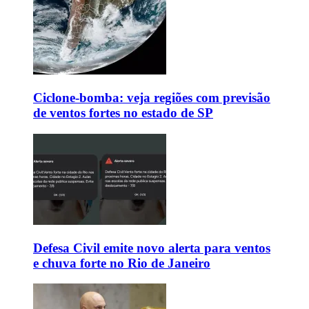
Ciclone-bomba: veja regiões com previsão
de ventos fortes no estado de SP
Defesa Civil emite novo alerta para ventos
e chuva forte no Rio de Janeiro