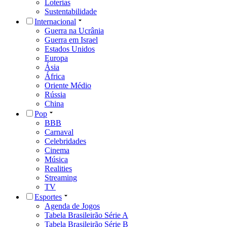
Loterias
Sustentabilidade
Internacional
Guerra na Ucrânia
Guerra em Israel
Estados Unidos
Europa
Ásia
África
Oriente Médio
Rússia
China
Pop
BBB
Carnaval
Celebridades
Cinema
Música
Realities
Streaming
TV
Esportes
Agenda de Jogos
Tabela Brasileirão Série A
Tabela Brasileirão Série B