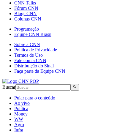
CNN Talks
Fórum CNN
Blogs CNN
Colunas CNN
Programação
Equipe CNN Brasil
Sobre a CNN
Política de Privacidade
Termos de Uso
Fale com a CNN
Distribuição do Sinal
Faça parte da Equipe CNN
Buscar
Pular para o conteúdo
Ao vivo
Política
Money
WW
Agro
Infra