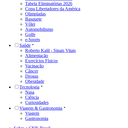
Tabela Eliminatórias 2026
Copa Libertadores da América
Olimpíadas
Basquete
Vôlei
Automobilismo
Golfe
e-Sports
Saúde
Roberto Kalil - Sinais Vitais
Alimentação
Exercícios Físicos
Vacinação
Câncer
Drogas
Obesidade
Tecnologia
Nasa
Ciência
Curiosidades
Viagem & Gastronomia
Viagem
Gastronomia