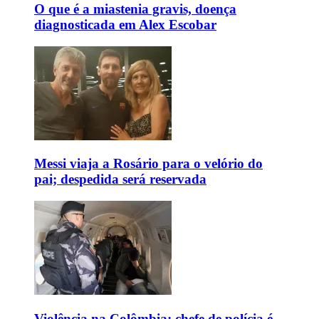
O que é a miastenia gravis, doença
diagnosticada em Alex Escobar
Messi viaja a Rosário para o velório do
pai; despedida será reservada
Violência na Colômbia: chefe de polícia é