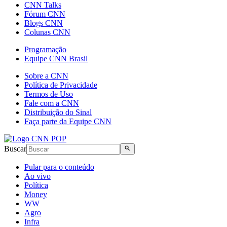
CNN Talks
Fórum CNN
Blogs CNN
Colunas CNN
Programação
Equipe CNN Brasil
Sobre a CNN
Política de Privacidade
Termos de Uso
Fale com a CNN
Distribuição do Sinal
Faça parte da Equipe CNN
Buscar
Pular para o conteúdo
Ao vivo
Política
Money
WW
Agro
Infra