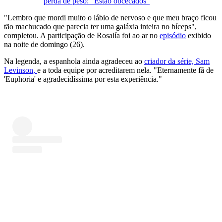
perda de peso: "Estão obcecados"
"Lembro que mordi muito o lábio de nervoso e que meu braço ficou
tão machucado que parecia ter uma galáxia inteira no bíceps",
completou. A participação de Rosalía foi ao ar no
episódio
exibido
na noite de domingo (26).
Na legenda, a espanhola ainda agradeceu ao
criador da série, Sam
Levinson,
e a toda equipe por acreditarem nela. "Eternamente fã de
'Euphoria' e agradecidíssima por esta experiência."