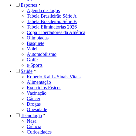
Esportes
Agenda de Jogos
Tabela Brasileirão Série A
Tabela Brasileirão Série B
Tabela Eliminatórias 2026
Copa Libertadores da América
Olimpíadas
Basquete
Vôlei
Automobilismo
Golfe
e-Sports
Saúde
Roberto Kalil - Sinais Vitais
Alimentação
Exercícios Físicos
Vacinação
Câncer
Drogas
Obesidade
Tecnologia
Nasa
Ciência
Curiosidades