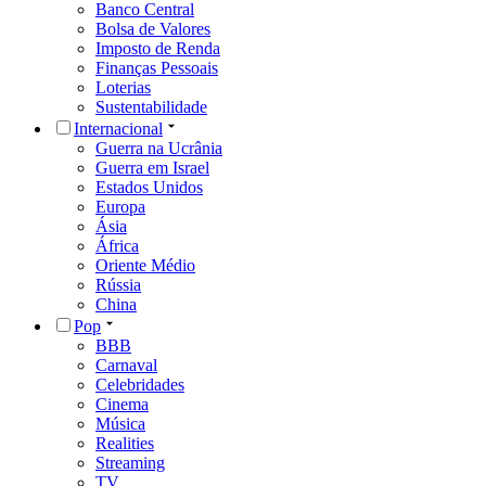
Banco Central
Bolsa de Valores
Imposto de Renda
Finanças Pessoais
Loterias
Sustentabilidade
Internacional
Guerra na Ucrânia
Guerra em Israel
Estados Unidos
Europa
Ásia
África
Oriente Médio
Rússia
China
Pop
BBB
Carnaval
Celebridades
Cinema
Música
Realities
Streaming
TV