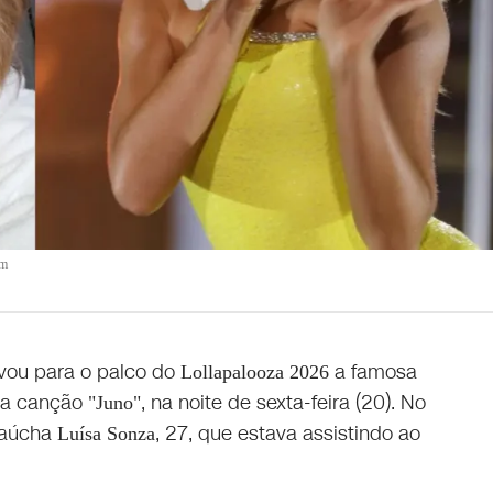
am
evou para o palco do
a famosa
Lollapalooza 2026
 a canção
, na noite de sexta-feira (20). No
"Juno"
gaúcha
, 27, que estava assistindo ao
Luísa Sonza