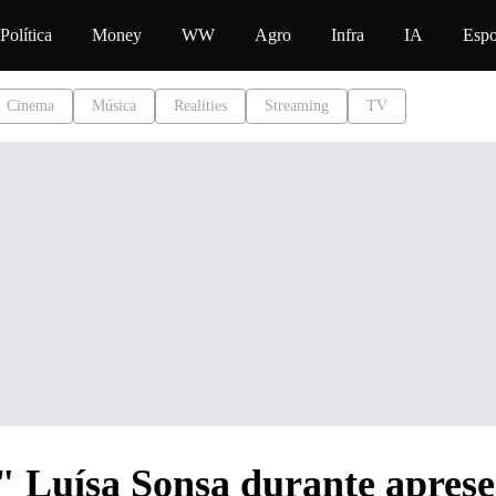
o
Política
Money
WW
Agro
Infra
IA
Espo
Cinema
Música
Realities
Streaming
TV
" Luísa Sonsa durante apres