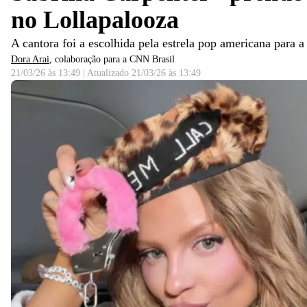
no Lollapalooza
A cantora foi a escolhida pela estrela pop americana para a 
Dora Arai
, colaboração para a CNN Brasil
21/03/26 às 13:49
|
Atualizado
21/03/26 às 13:49