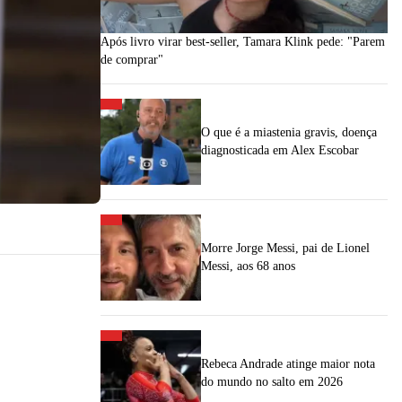
Após livro virar best-seller, Tamara Klink pede: "Parem
de comprar"
O que é a miastenia gravis, doença
diagnosticada em Alex Escobar
Morre Jorge Messi, pai de Lionel
Messi, aos 68 anos
Rebeca Andrade atinge maior nota
do mundo no salto em 2026