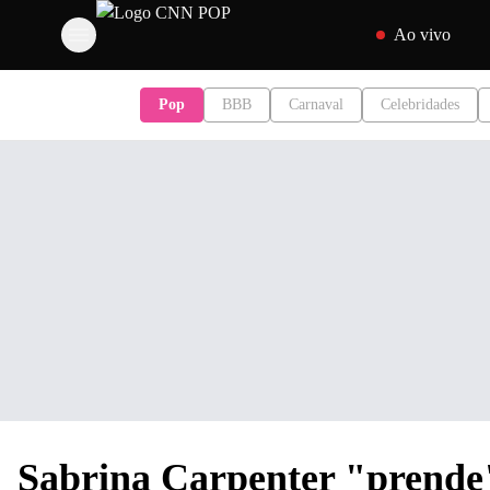
Pular para o conteúd
Ao vivo
Pop
BBB
Carnaval
Celebridades
Sabrina Carpenter "prende