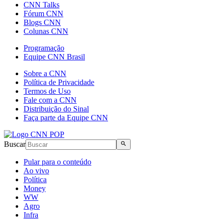
CNN Talks
Fórum CNN
Blogs CNN
Colunas CNN
Programação
Equipe CNN Brasil
Sobre a CNN
Política de Privacidade
Termos de Uso
Fale com a CNN
Distribuição do Sinal
Faça parte da Equipe CNN
Buscar
Pular para o conteúdo
Ao vivo
Política
Money
WW
Agro
Infra