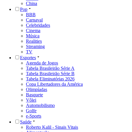
China
Pop
BBB
Carnaval
Celebridades
Cinema
Música
Realities
Streaming
TV
Esportes
Agenda de Jogos
Tabela Brasileirão Série A
Tabela Brasileirão Série B
Tabela Eliminatórias 2026
Copa Libertadores da América
Olimpíadas
Basquete
Vôlei
Automobilismo
Golfe
e-Sports
Saúde
Roberto Kalil - Sinais Vitais