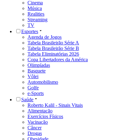
Cinema
Música
Realities
Streaming
TV
Esportes
Agenda de Jogos
Tabela Brasileirão Série A
Tabela Brasileirão Série B
Tabela Eliminatórias 2026
Copa Libertadores da América
Olimpíadas
Basquete
Vôlei
Automobilismo
Golfe
e-Sports
Saúde
Roberto Kalil - Sinais Vitais
Alimentação
Exercícios Físicos
Vacinação
Câncer
Drogas
Obesidade