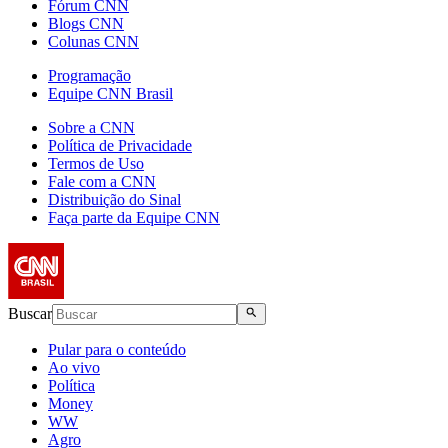
Fórum CNN
Blogs CNN
Colunas CNN
Programação
Equipe CNN Brasil
Sobre a CNN
Política de Privacidade
Termos de Uso
Fale com a CNN
Distribuição do Sinal
Faça parte da Equipe CNN
Buscar
Pular para o conteúdo
Ao vivo
Política
Money
WW
Agro