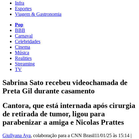
Infra
Esportes
Viagem & Gastronomia
Pop
BBB
Carnaval
Celebridades
Cinema
Música
Realities
Streaming
TV
Sabrina Sato recebeu videochamada de
Preta Gil durante casamento
Cantora, que está internada após cirurgia
de retirada de tumor, ligou para
parabenizar a amiga e Nicolas Prattes
Giullyana Aya
, colaboração para a CNN Brasil
11/01/25 às 15:14
|