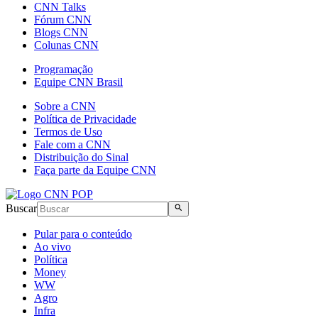
CNN Talks
Fórum CNN
Blogs CNN
Colunas CNN
Programação
Equipe CNN Brasil
Sobre a CNN
Política de Privacidade
Termos de Uso
Fale com a CNN
Distribuição do Sinal
Faça parte da Equipe CNN
Buscar
Pular para o conteúdo
Ao vivo
Política
Money
WW
Agro
Infra