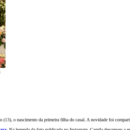
z
o (13), o nascimento da primeira filha do casal. A novidade foi compar
ara
. Na legenda da foto publicada no Instagram, Camila descreveu a 