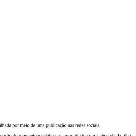
tilhada por meio de uma publicação nas redes sociais.
emoção do momento e celebrou o amor vivido com a chegada da filha.