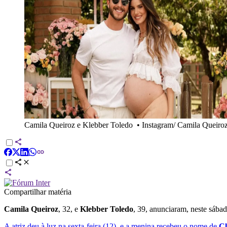
Camila Queiroz e Klebber Toledo
•
Instagram/ Camila Queiro
Compartilhar matéria
Camila Queiroz
, 32, e
Klebber Toledo
, 39, anunciaram, neste sábad
A atriz deu à luz na sexta-feira (12), e a menina recebeu o nome de
Cl