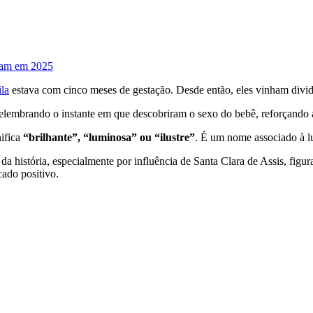
eram em 2025
la
estava com cinco meses de gestação. Desde então, eles vinham divi
lembrando o instante em que descobriram o sexo do bebê, reforçando a 
ifica
“brilhante”, “luminosa” ou “ilustre”
. É um nome associado à lu
a história, especialmente por influência de Santa Clara de Assis, figura
cado positivo.