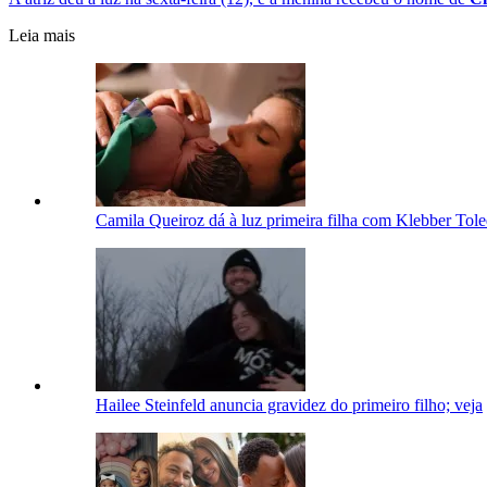
Leia mais
Camila Queiroz dá à luz primeira filha com Klebber Tole
Hailee Steinfeld anuncia gravidez do primeiro filho; veja