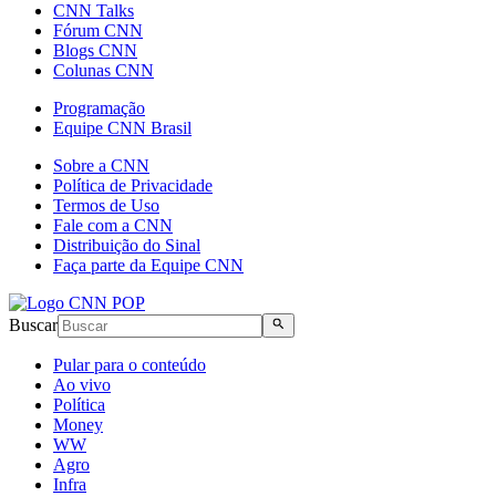
CNN Talks
Fórum CNN
Blogs CNN
Colunas CNN
Programação
Equipe CNN Brasil
Sobre a CNN
Política de Privacidade
Termos de Uso
Fale com a CNN
Distribuição do Sinal
Faça parte da Equipe CNN
Buscar
Pular para o conteúdo
Ao vivo
Política
Money
WW
Agro
Infra