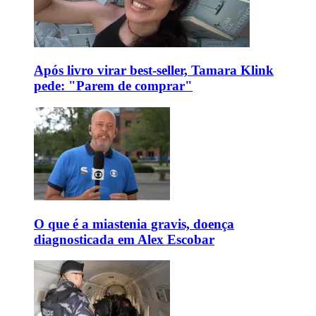
Após livro virar best-seller, Tamara Klink
pede: "Parem de comprar"
O que é a miastenia gravis, doença
diagnosticada em Alex Escobar