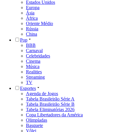
Estados Unidos
Europa
Ásia
África
Oriente Médio
Rússia
China
Pop
BBB
Carnaval
Celebridades
Cinema
Música
Realities
Streaming
TV
Esportes
Agenda de Jogos
Tabela Brasileirão Série A
Tabela Brasileirão Série B
Tabela Eliminatórias 2026
Copa Libertadores da América
Olimpíadas
Basquete
Vôlei