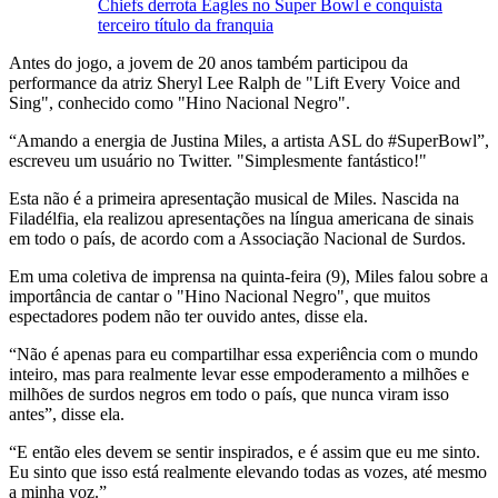
Chiefs derrota Eagles no Super Bowl e conquista
terceiro título da franquia
Antes do jogo, a jovem de 20 anos também participou da
performance da atriz Sheryl Lee Ralph de "Lift Every Voice and
Sing", conhecido como "Hino Nacional Negro".
“Amando a energia de Justina Miles, a artista ASL do #SuperBowl”,
escreveu um usuário no Twitter. "Simplesmente fantástico!"
Esta não é a primeira apresentação musical de Miles. Nascida na
Filadélfia, ela realizou apresentações na língua americana de sinais
em todo o país, de acordo com a Associação Nacional de Surdos.
Em uma coletiva de imprensa na quinta-feira (9), Miles falou sobre a
importância de cantar o "Hino Nacional Negro", que muitos
espectadores podem não ter ouvido antes, disse ela.
“Não é apenas para eu compartilhar essa experiência com o mundo
inteiro, mas para realmente levar esse empoderamento a milhões e
milhões de surdos negros em todo o país, que nunca viram isso
antes”, disse ela.
“E então eles devem se sentir inspirados, e é assim que eu me sinto.
Eu sinto que isso está realmente elevando todas as vozes, até mesmo
a minha voz.”