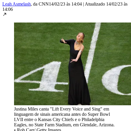
Leah Asmelash
, da CNN
14/02/23 às 14:04
|
Atualizado
14/02/23 às
14:06
Justina Miles canta "Lift Every Voice and Sing" em
linguagem de sinais americana antes do Super Bowl
LVII entre o Kansas City Chiefs e o Philadelphia
Eagles, no State Farm Stadium, em Glendale, Arizona.
•
Rob Carr/ Getty Images