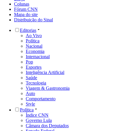
Colunas
Fórum CNN
Mapa do site
Distribuição do Sinal
Editorias
Ao Vivo
Política
Nacional
Economia
Internacional
Pop
Esportes
Inteligência Artificial
Saúde
Tecnologia
Viagem & Gastronomia
Auto
Comportamento
Style
Política
Índice CNN
Governo Lula
Câmara dos Deputados
Senado Federal