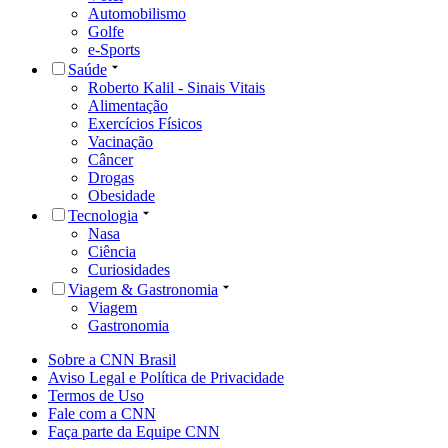
Automobilismo
Golfe
e-Sports
Saúde
Roberto Kalil - Sinais Vitais
Alimentação
Exercícios Físicos
Vacinação
Câncer
Drogas
Obesidade
Tecnologia
Nasa
Ciência
Curiosidades
Viagem & Gastronomia
Viagem
Gastronomia
Sobre a CNN Brasil
Aviso Legal e Política de Privacidade
Termos de Uso
Fale com a CNN
Faça parte da Equipe CNN