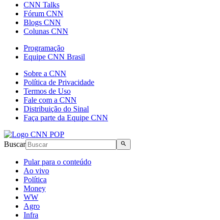
CNN Talks
Fórum CNN
Blogs CNN
Colunas CNN
Programação
Equipe CNN Brasil
Sobre a CNN
Política de Privacidade
Termos de Uso
Fale com a CNN
Distribuição do Sinal
Faça parte da Equipe CNN
Buscar
Pular para o conteúdo
Ao vivo
Política
Money
WW
Agro
Infra