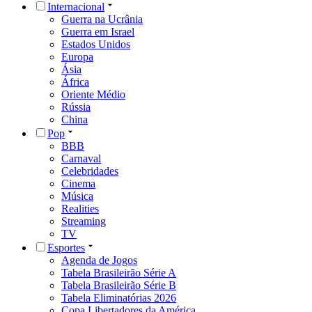
Internacional
Guerra na Ucrânia
Guerra em Israel
Estados Unidos
Europa
Ásia
África
Oriente Médio
Rússia
China
Pop
BBB
Carnaval
Celebridades
Cinema
Música
Realities
Streaming
TV
Esportes
Agenda de Jogos
Tabela Brasileirão Série A
Tabela Brasileirão Série B
Tabela Eliminatórias 2026
Copa Libertadores da América