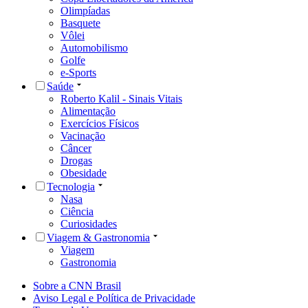
Olimpíadas
Basquete
Vôlei
Automobilismo
Golfe
e-Sports
Saúde
Roberto Kalil - Sinais Vitais
Alimentação
Exercícios Físicos
Vacinação
Câncer
Drogas
Obesidade
Tecnologia
Nasa
Ciência
Curiosidades
Viagem & Gastronomia
Viagem
Gastronomia
Sobre a CNN Brasil
Aviso Legal e Política de Privacidade