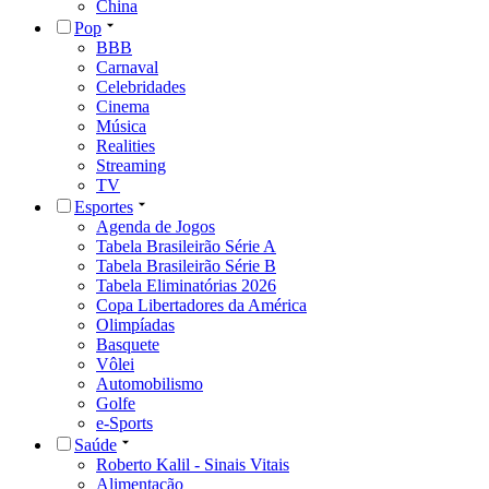
China
Pop
BBB
Carnaval
Celebridades
Cinema
Música
Realities
Streaming
TV
Esportes
Agenda de Jogos
Tabela Brasileirão Série A
Tabela Brasileirão Série B
Tabela Eliminatórias 2026
Copa Libertadores da América
Olimpíadas
Basquete
Vôlei
Automobilismo
Golfe
e-Sports
Saúde
Roberto Kalil - Sinais Vitais
Alimentação