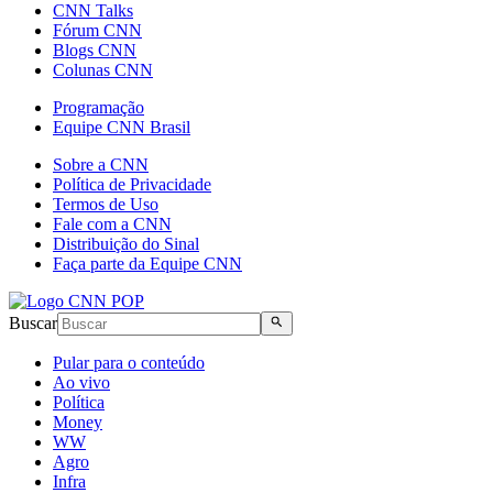
CNN Talks
Fórum CNN
Blogs CNN
Colunas CNN
Programação
Equipe CNN Brasil
Sobre a CNN
Política de Privacidade
Termos de Uso
Fale com a CNN
Distribuição do Sinal
Faça parte da Equipe CNN
Buscar
Pular para o conteúdo
Ao vivo
Política
Money
WW
Agro
Infra