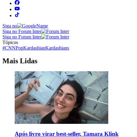
Siga no
Siga no Forum Inter
Siga no Forum Inter
Tópicos
#CNNPop
Kardashian
Kardashians
Mais Lidas
Após livro virar best-seller, Tamara Klink