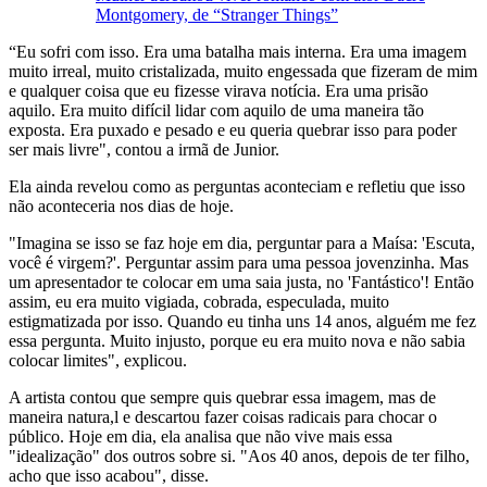
Montgomery, de “Stranger Things”
“Eu sofri com isso. Era uma batalha mais interna. Era uma imagem
muito irreal, muito cristalizada, muito engessada que fizeram de mim
e qualquer coisa que eu fizesse virava notícia. Era uma prisão
aquilo. Era muito difícil lidar com aquilo de uma maneira tão
exposta. Era puxado e pesado e eu queria quebrar isso para poder
ser mais livre", contou a irmã de Junior.
Ela ainda revelou como as perguntas aconteciam e refletiu que isso
não aconteceria nos dias de hoje.
"Imagina se isso se faz hoje em dia, perguntar para a Maísa: 'Escuta,
você é virgem?'. Perguntar assim para uma pessoa jovenzinha. Mas
um apresentador te colocar em uma saia justa, no 'Fantástico'! Então
assim, eu era muito vigiada, cobrada, especulada, muito
estigmatizada por isso. Quando eu tinha uns 14 anos, alguém me fez
essa pergunta. Muito injusto, porque eu era muito nova e não sabia
colocar limites", explicou.
A artista contou que sempre quis quebrar essa imagem, mas de
maneira natura,l e descartou fazer coisas radicais para chocar o
público. Hoje em dia, ela analisa que não vive mais essa
"idealização" dos outros sobre si. "Aos 40 anos, depois de ter filho,
acho que isso acabou", disse.