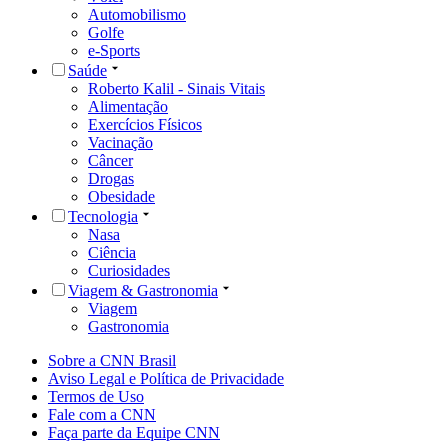
Automobilismo
Golfe
e-Sports
Saúde
Roberto Kalil - Sinais Vitais
Alimentação
Exercícios Físicos
Vacinação
Câncer
Drogas
Obesidade
Tecnologia
Nasa
Ciência
Curiosidades
Viagem & Gastronomia
Viagem
Gastronomia
Sobre a CNN Brasil
Aviso Legal e Política de Privacidade
Termos de Uso
Fale com a CNN
Faça parte da Equipe CNN