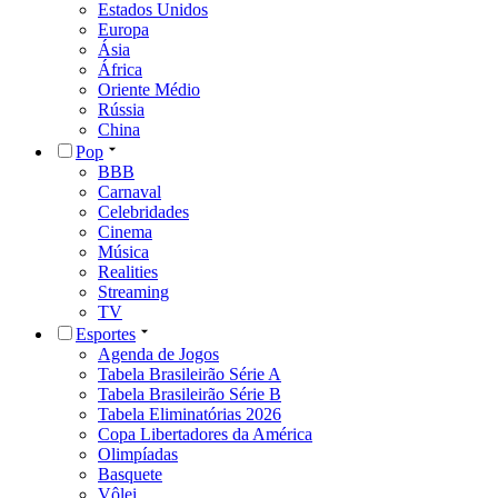
Estados Unidos
Europa
Ásia
África
Oriente Médio
Rússia
China
Pop
BBB
Carnaval
Celebridades
Cinema
Música
Realities
Streaming
TV
Esportes
Agenda de Jogos
Tabela Brasileirão Série A
Tabela Brasileirão Série B
Tabela Eliminatórias 2026
Copa Libertadores da América
Olimpíadas
Basquete
Vôlei