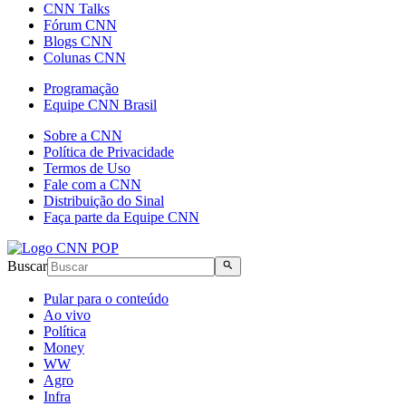
CNN Talks
Fórum CNN
Blogs CNN
Colunas CNN
Programação
Equipe CNN Brasil
Sobre a CNN
Política de Privacidade
Termos de Uso
Fale com a CNN
Distribuição do Sinal
Faça parte da Equipe CNN
Buscar
Pular para o conteúdo
Ao vivo
Política
Money
WW
Agro
Infra