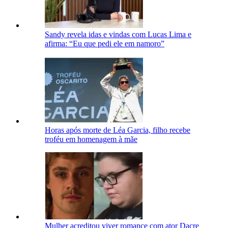
Sandy revela idas e vindas com Lucas Lima e
afirma: “Eu que pedi ele em namoro”
Horas após morte de Léa Garcia, filho recebe
troféu em homenagem à mãe
Mulher acreditou viver romance com ator Dacre