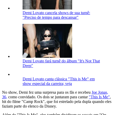
Demi Lovato cancela shows de sua turnê:
"Preciso de tempo para descansar"
Demi Lovato fará turnê do álbum "It's Not That
Deep"
Demi Lovato canta clássica "This is Me" em
show especial da carreira; veja
No show, Demi fez uma surpresa para os fãs e recebeu
Joe Jonas,
36,
como convidado. Os dois se juntaram para cantar
"This Is Me"
,
hit do filme "Camp Rock", que foi estrelado pela dupla quando eles
faziam parte do elenco da Disney.
Além de "This Is Me", eles também dividiram os vocais em "On