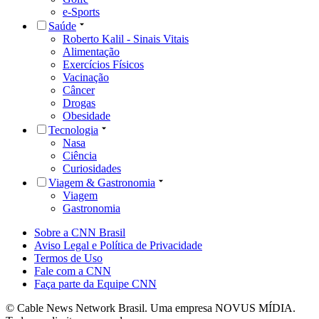
e-Sports
Saúde
Roberto Kalil - Sinais Vitais
Alimentação
Exercícios Físicos
Vacinação
Câncer
Drogas
Obesidade
Tecnologia
Nasa
Ciência
Curiosidades
Viagem & Gastronomia
Viagem
Gastronomia
Sobre a CNN Brasil
Aviso Legal e Política de Privacidade
Termos de Uso
Fale com a CNN
Faça parte da Equipe CNN
© Cable News Network Brasil. Uma empresa NOVUS MÍDIA.