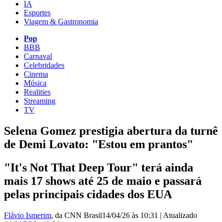
IA
Esportes
Viagem & Gastronomia
Pop
BBB
Carnaval
Celebridades
Cinema
Música
Realities
Streaming
TV
Selena Gomez prestigia abertura da turnê
de Demi Lovato: "Estou em prantos"
"It's Not That Deep Tour" terá ainda
mais 17 shows até 25 de maio e passará
pelas principais cidades dos EUA
Flávio Ismerim
, da CNN Brasil
14/04/26 às 10:31
|
Atualizado