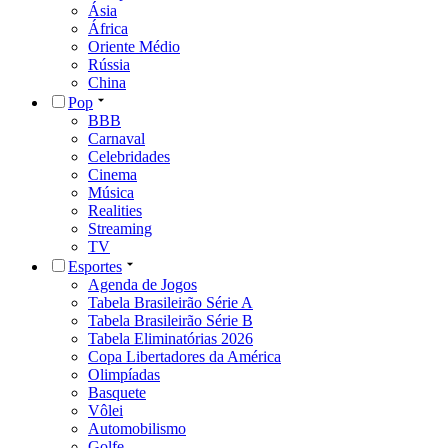
Ásia
África
Oriente Médio
Rússia
China
Pop
BBB
Carnaval
Celebridades
Cinema
Música
Realities
Streaming
TV
Esportes
Agenda de Jogos
Tabela Brasileirão Série A
Tabela Brasileirão Série B
Tabela Eliminatórias 2026
Copa Libertadores da América
Olimpíadas
Basquete
Vôlei
Automobilismo
Golfe