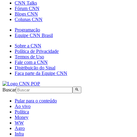
CNN Talks
Fórum CNN
Blogs CNN
Colunas CNN
Programação
Equipe CNN Brasil
Sobre a CNN
Política de Privacidade
Termos de Uso
Fale com a CNN
Distribuição do Sinal
Faça parte da Equipe CNN
Buscar
Pular para o conteúdo
Ao vivo
Política
Money
WW
Agro
Infra