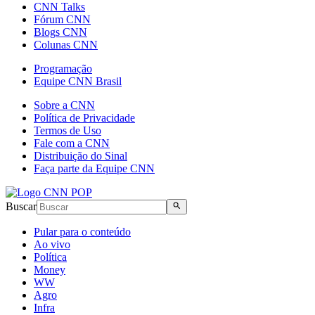
CNN Talks
Fórum CNN
Blogs CNN
Colunas CNN
Programação
Equipe CNN Brasil
Sobre a CNN
Política de Privacidade
Termos de Uso
Fale com a CNN
Distribuição do Sinal
Faça parte da Equipe CNN
Buscar
Pular para o conteúdo
Ao vivo
Política
Money
WW
Agro
Infra