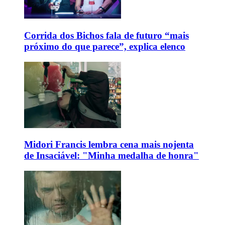
Corrida dos Bichos fala de futuro “mais
próximo do que parece”, explica elenco
Midori Francis lembra cena mais nojenta
de Insaciável: "Minha medalha de honra"