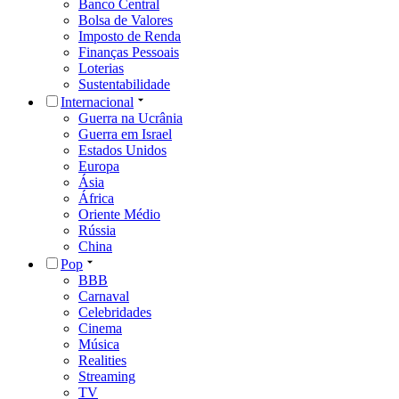
Banco Central
Bolsa de Valores
Imposto de Renda
Finanças Pessoais
Loterias
Sustentabilidade
Internacional
Guerra na Ucrânia
Guerra em Israel
Estados Unidos
Europa
Ásia
África
Oriente Médio
Rússia
China
Pop
BBB
Carnaval
Celebridades
Cinema
Música
Realities
Streaming
TV