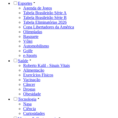
Esportes
Agenda de Jogos
Tabela Brasileirão Série A
Tabela Brasileirão Série B
Tabela Eliminatórias 2026
Copa Libertadores da América
Olimpíadas
Basquete
Vôlei
Automobilismo
Golfe
e-Sports
Saúde
Roberto Kalil - Sinais Vitais
Alimentação
Exercícios Físicos
Vacinação
Câncer
Drogas
Obesidade
Tecnologia
Nasa
Ciência
Curiosidades