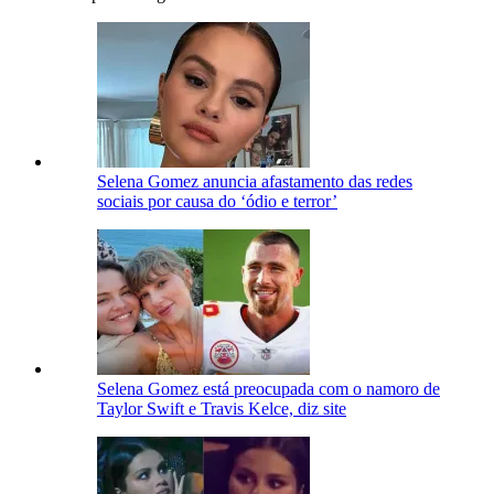
Selena Gomez anuncia afastamento das redes
sociais por causa do ‘ódio e terror’
Selena Gomez está preocupada com o namoro de
Taylor Swift e Travis Kelce, diz site