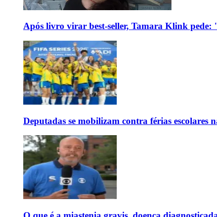
Após livro virar best-seller, Tamara Klink pede
Deputadas se mobilizam contra férias escolares
O que é a miastenia gravis, doença diagnostica