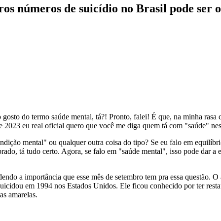
os números de suicídio no Brasil pode ser
gosto do termo saúde mental, tá?! Pronto, falei! É que, na minha rasa c
e 2023 eu real oficial quero que você me diga quem tá com "saúde" nes
ndição mental" ou qualquer outra coisa do tipo? Se eu falo em equilíbri
brado, tá tudo certo. Agora, se falo em "saúde mental", isso pode dar 
dendo a importância que esse mês de setembro tem pra essa questão. O a
suicidou em 1994 nos Estados Unidos. Ele ficou conhecido por ter res
tas amarelas.