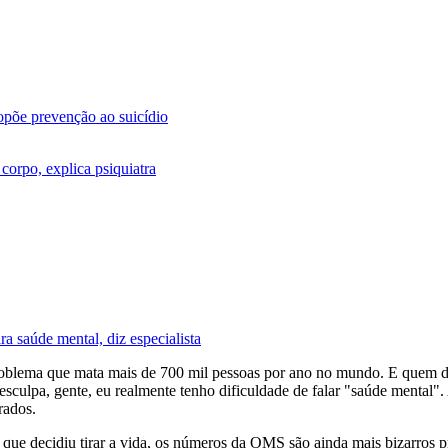
põe prevenção ao suicídio
corpo, explica psiquiatra
ra saúde mental, diz especialista
 problema que mata mais de 700 mil pessoas por ano no mundo. E quem 
sculpa, gente, eu realmente tenho dificuldade de falar "saúde mental"
rados.
 que decidiu tirar a vida, os números da OMS são ainda mais bizarros 