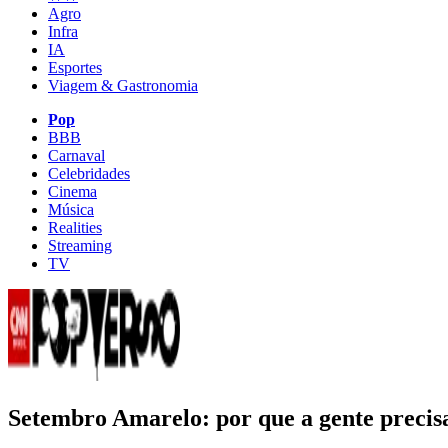
Agro
Infra
IA
Esportes
Viagem & Gastronomia
Pop
BBB
Carnaval
Celebridades
Cinema
Música
Realities
Streaming
TV
Setembro Amarelo: por que a gente precisa