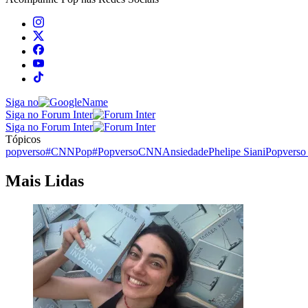
Siga no
Siga no Forum Inter
Siga no Forum Inter
Tópicos
popverso
#CNNPop
#PopversoCNN
Ansiedade
Phelipe Siani
Popvers
Mais Lidas