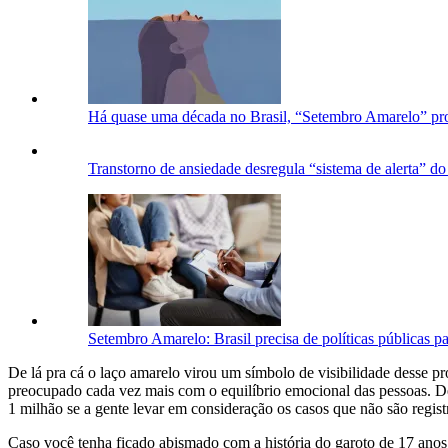
Há quase uma década no Brasil, “Setembro Amarelo” pro
Transtorno de ansiedade desregula “sistema de alerta” do 
Setembro Amarelo: Brasil precisa de políticas públicas pa
De lá pra cá o laço amarelo virou um símbolo de visibilidade desse
preocupado cada vez mais com o equilíbrio emocional das pessoas. De
1 milhão se a gente levar em consideração os casos que não são regist
Caso você tenha ficado abismado com a história do garoto de 17 anos