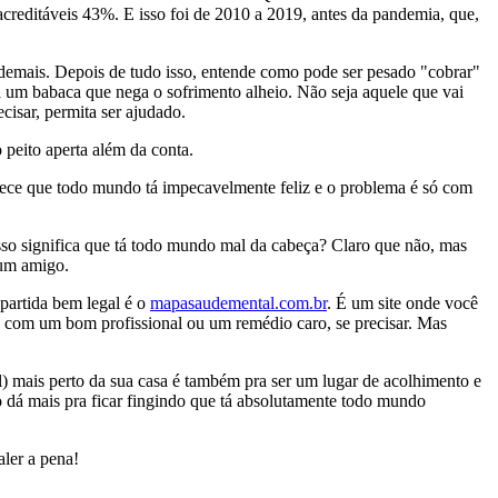
creditáveis 43%. E isso foi de 2010 a 2019, antes da pandemia, que,
 demais. Depois de tudo isso, entende como pode ser pesado "cobrar"
 um babaca que nega o sofrimento alheio. Não seja aquele que vai
cisar, permita ser ajudado.
 peito aperta além da conta.
parece que todo mundo tá impecavelmente feliz e o problema é só com
so significa que tá todo mundo mal da cabeça? Claro que não, mas
 um amigo.
 partida bem legal é o
mapasaudemental.com.br
. É um site onde você
a com um bom profissional ou um remédio caro, se precisar. Mas
l) mais perto da sua casa é também pra ser um lugar de acolhimento e
o dá mais pra ficar fingindo que tá absolutamente todo mundo
aler a pena!