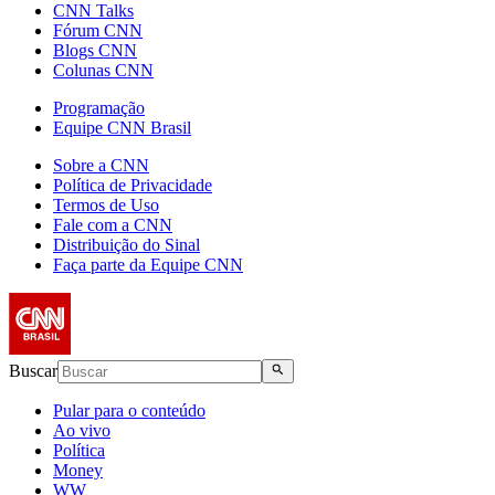
CNN Talks
Fórum CNN
Blogs CNN
Colunas CNN
Programação
Equipe CNN Brasil
Sobre a CNN
Política de Privacidade
Termos de Uso
Fale com a CNN
Distribuição do Sinal
Faça parte da Equipe CNN
Buscar
Pular para o conteúdo
Ao vivo
Política
Money
WW