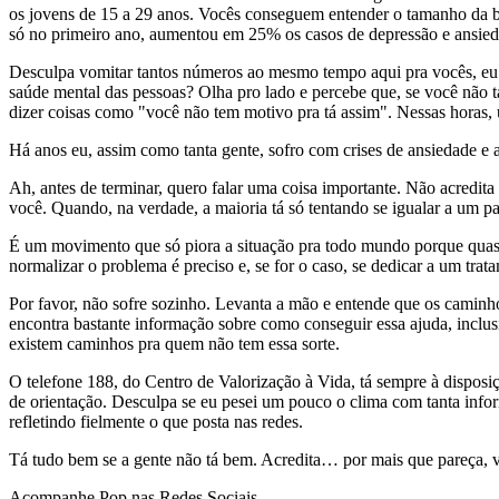
os jovens de 15 a 29 anos. Vocês conseguem entender o tamanho da bi
só no primeiro ano, aumentou em 25% os casos de depressão e ansied
Desculpa vomitar tantos números ao mesmo tempo aqui pra vocês, eu s
saúde mental das pessoas? Olha pro lado e percebe que, se você não 
dizer coisas como "você não tem motivo pra tá assim". Nessas horas, 
Há anos eu, assim como tanta gente, sofro com crises de ansiedade e 
Ah, antes de terminar, quero falar uma coisa importante. Não acredita
você. Quando, na verdade, a maioria tá só tentando se igualar a um pa
É um movimento que só piora a situação pra todo mundo porque quase
normalizar o problema é preciso e, se for o caso, se dedicar a um t
Por favor, não sofre sozinho. Levanta a mão e entende que os caminho
encontra bastante informação sobre como conseguir essa ajuda, inclu
existem caminhos pra quem não tem essa sorte.
O telefone 188, do Centro de Valorização à Vida, tá sempre à disposi
de orientação. Desculpa se eu pesei um pouco o clima com tanta infor
refletindo fielmente o que posta nas redes.
Tá tudo bem se a gente não tá bem. Acredita… por mais que pareça, vo
Acompanhe
Pop
nas Redes Sociais