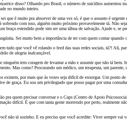
zarrice disso? Olhando pro Brasil, o número de suicídios aumentou ina
ade no mundo inteiro.
ei que é muito pra absorver de uma vez só, é que o assunto é urgente
tá sofrendo com isso, alguém muito próximo provavelmente tá. Não seja
um braço estendido pode sim ser uma tábua de salvação. Ajude e, se pre
angústia. Sei muito bem a importância de ter com quem contar quando o
 em tudo que você vê rolando o feed das suas redes sociais, tá?! Ali, 
drão de alegria inalcançável.
 ninguém tem coragem de levantar a mão e assumir que não tá bem. Is
ratamento. Mas como? Procurando um médico, um terapeuta, um parente,
s existem, por mais que às vezes seja difícil de enxergar. Um ponto de
sive de graça. Eu sou um privilegiado que posso pagar por uma consult
ção pra quem precisar conversar e o Caps (Centro de Apoio Psicossocia
mação difícil. É que com tanta gente morrendo por perto, realmente nã
cê não tá sozinho. E eu preciso que você acredite: Viver sempre vai v