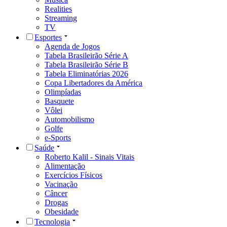
Realities
Streaming
TV
Esportes
Agenda de Jogos
Tabela Brasileirão Série A
Tabela Brasileirão Série B
Tabela Eliminatórias 2026
Copa Libertadores da América
Olimpíadas
Basquete
Vôlei
Automobilismo
Golfe
e-Sports
Saúde
Roberto Kalil - Sinais Vitais
Alimentação
Exercícios Físicos
Vacinação
Câncer
Drogas
Obesidade
Tecnologia