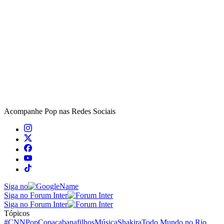
Acompanhe
Pop
nas Redes Sociais
Siga no
Siga no Forum Inter
Siga no Forum Inter
Tópicos
#CNNPop
Copacabana
filhos
Música
Shakira
Todo Mundo no Rio