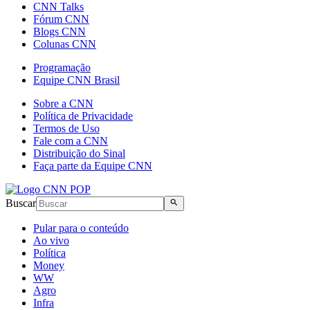
CNN Talks
Fórum CNN
Blogs CNN
Colunas CNN
Programação
Equipe CNN Brasil
Sobre a CNN
Política de Privacidade
Termos de Uso
Fale com a CNN
Distribuição do Sinal
Faça parte da Equipe CNN
Buscar
Pular para o conteúdo
Ao vivo
Política
Money
WW
Agro
Infra