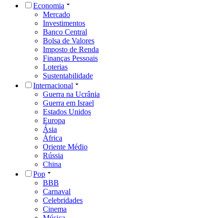
Economia
Mercado
Investimentos
Banco Central
Bolsa de Valores
Imposto de Renda
Finanças Pessoais
Loterias
Sustentabilidade
Internacional
Guerra na Ucrânia
Guerra em Israel
Estados Unidos
Europa
Ásia
África
Oriente Médio
Rússia
China
Pop
BBB
Carnaval
Celebridades
Cinema
Música