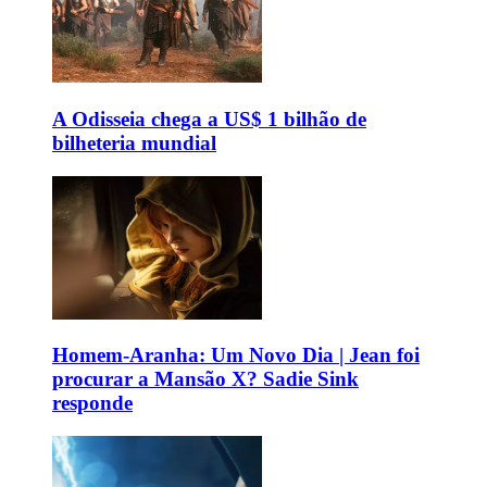
A Odisseia chega a US$ 1 bilhão de
bilheteria mundial
Homem-Aranha: Um Novo Dia | Jean foi
procurar a Mansão X? Sadie Sink
responde