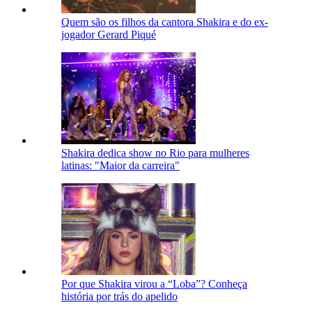
Quem são os filhos da cantora Shakira e do ex-
jogador Gerard Piqué
Shakira dedica show no Rio para mulheres
latinas: "Maior da carreira"
Por que Shakira virou a “Loba”? Conheça
história por trás do apelido