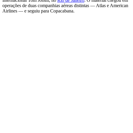
Internacional Tom Jobim, no
Rio de Janeiro
. O material chegou em
operações de duas companhias aéreas distintas — Atlas e American
Airlines — e seguiu para Copacabana.