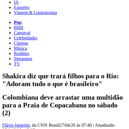
IA
Esportes
Viagem & Gastronomia
Pop
BBB
Carnaval
Celebridades
Cinema
Música
Realities
Streaming
TV
Shakira diz que trará filhos para o Rio:
"Adoram tudo o que é brasileiro"
Colombiana deve arrastar uma multidão
para a Praia de Copacabana no sábado
(2)
Flávio Ismerim
, da CNN Brasil
27/04/26 às 07:40
|
Atualizado