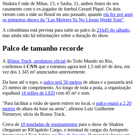
Shakira é mãe de Milan, 13, e Sasha, 11, ambos frutos do seu
casamento com o ex-jogador de futebol Gerard Piqué. Os dois
vieram com a mãe ao Brasil no ano passado, quando
ela fez por aqui
os primeiros shows da "Las Mujeres Ya No Lloran World Tour"
.
A colombiana está prevista para subir ao palco às
21h45 do sábado
,
mas ainda não há informações sobre a duração do show.
Palco de tamanho recorde
A
Bônus Track, produtora oficial
do Todo Mundo no Rio,
confirmou à
CNN
que a estrutura agora terá 1,5 mil m² de área, em
vez dos 1.345 m² anunciados anteriormente.
Da base até o topo, o
palco terá 56 metros
de altura e a passarela terá
25 metros de comprimento. Ao longo de toda a praia, a organização
espalhará
16 telões de LED
com 45 m² e som.
"Para facilitar a visão de quem estiver no local, o
palco estará a 2,20
metros
de altura da base na areia", afirmou Luiz Guilherme
Niemeyer, sócio da Bonus Track.
Cerca de
10 toneladas de equipamentos
para o show de Shakira
chegaram ao RIOgaleão Cargo, o terminal de cargas do Aeroporto