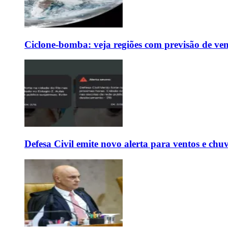
Ciclone-bomba: veja regiões com previsão de ven
Defesa Civil emite novo alerta para ventos e chu