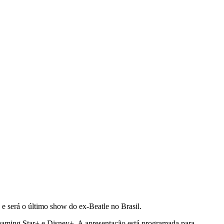
e será o último show do ex-Beatle no Brasil.
treaming Star+ e Disney+. A apresentação está programada para