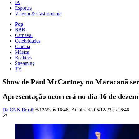
IA
Esportes
Viagem & Gastronomia
Pop
BBB
Carnaval
Celebridades
Cinema
Música
Realities
Streaming
TV
Show de Paul McCartney no Maracanã será
Apresentação ocorrerá no dia 16 de dezemb
Da CNN Brasil
05/12/23 às 16:46
|
Atualizado
05/12/23 às 16:46