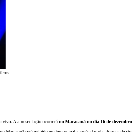
ferns
ao vivo. A apresentação ocorrerá
no Maracanã no dia 16 de dezembro
w no Maracanã será exibido em tempo real através das plataformas de s