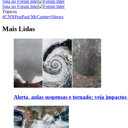
Siga no Forum Inter
Siga no Forum Inter
Tópicos
#CNNPop
Paul McCartney
Shows
Mais Lidas
Alerta, aulas suspensas e tornado: veja impactos