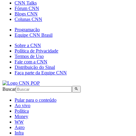
CNN Talks
Fórum CNN
Blogs CNN
Colunas CNN
Programação
Equipe CNN Brasil
Sobre a CNN
Política de Privacidade
Termos de Uso
Fale com a CNN
Distribuição do Sinal
Faça parte da Equipe CNN
Buscar
Pular para o conteúdo
Ao vivo
Política
Money
WW
Agro
Infra