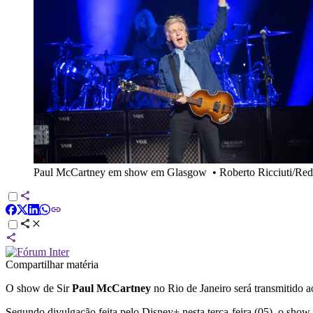
Paul McCartney em show em Glasgow
•
Roberto Ricciuti/Red
Compartilhar matéria
O show de Sir
Paul McCartney
no Rio de Janeiro será transmitido 
Segundo divulgação feita pelo Disney+ nesta terça-feira (05), o sho