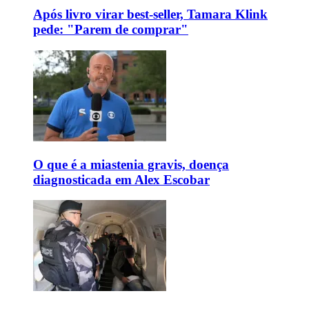
Após livro virar best-seller, Tamara Klink
pede: "Parem de comprar"
O que é a miastenia gravis, doença
diagnosticada em Alex Escobar