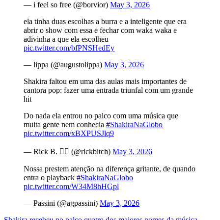
— i feel so free (@borvior)
May 3, 2026
ela tinha duas escolhas a burra e a inteligente que era
abrir o show com essa e fechar com waka waka e
adivinha a que ela escolheu
pic.twitter.com/bfPNSHedEy
— lippa (@augustolippa)
May 3, 2026
Shakira faltou em uma das aulas mais importantes de
cantora pop: fazer uma entrada triunfal com um grande
hit
Do nada ela entrou no palco com uma música que
muita gente nem conhecia
#ShakiraNaGlobo
pic.twitter.com/xBXPUSJlq9
— Rick B. 🏳️‍🌈 (@rickbitch)
May 3, 2026
Nossa prestem atenção na diferença gritante, de quando
entra o playback
#ShakiraNaGlobo
pic.twitter.com/W34M8hHGpl
— Passini (@agpassini)
May 3, 2026
Shakira recebeu no palco quatro dos maiores nomes da música