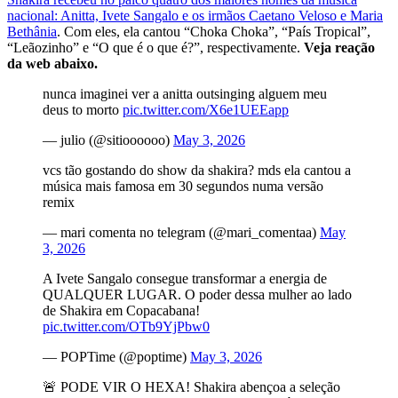
nacional: Anitta, Ivete Sangalo e os irmãos Caetano Veloso e Maria
Bethânia
. Com eles, ela cantou “Choka Choka”, “País Tropical”,
“Leãozinho” e “O que é o que é?”, respectivamente.
Veja reação
da web abaixo.
nunca imaginei ver a anitta outsinging alguem meu
deus to morto
pic.twitter.com/X6e1UEEapp
— julio (@sitioooooo)
May 3, 2026
vcs tão gostando do show da shakira? mds ela cantou a
música mais famosa em 30 segundos numa versão
remix
— mari comenta no telegram (@mari_comentaa)
May
3, 2026
A Ivete Sangalo consegue transformar a energia de
QUALQUER LUGAR. O poder dessa mulher ao lado
de Shakira em Copacabana!
pic.twitter.com/OTb9YjPbw0
— POPTime (@poptime)
May 3, 2026
🚨 PODE VIR O HEXA! Shakira abençoa a seleção