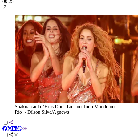
09:25
Shakira canta "Hips Don't Lie" no Todo Mundo no
Rio
•
Dilson Silva/Agnews