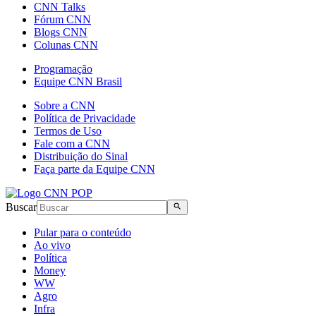
CNN Talks
Fórum CNN
Blogs CNN
Colunas CNN
Programação
Equipe CNN Brasil
Sobre a CNN
Política de Privacidade
Termos de Uso
Fale com a CNN
Distribuição do Sinal
Faça parte da Equipe CNN
Buscar
Pular para o conteúdo
Ao vivo
Política
Money
WW
Agro
Infra