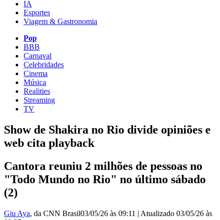
IA
Esportes
Viagem & Gastronomia
Pop
BBB
Carnaval
Celebridades
Cinema
Música
Realities
Streaming
TV
Show de Shakira no Rio divide opiniões e
web cita playback
Cantora reuniu 2 milhões de pessoas no
"Todo Mundo no Rio" no último sábado
(2)
Giu Aya
, da CNN Brasil
03/05/26 às 09:11
|
Atualizado
03/05/26 às