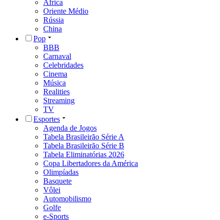
África
Oriente Médio
Rússia
China
Pop
BBB
Carnaval
Celebridades
Cinema
Música
Realities
Streaming
TV
Esportes
Agenda de Jogos
Tabela Brasileirão Série A
Tabela Brasileirão Série B
Tabela Eliminatórias 2026
Copa Libertadores da América
Olimpíadas
Basquete
Vôlei
Automobilismo
Golfe
e-Sports