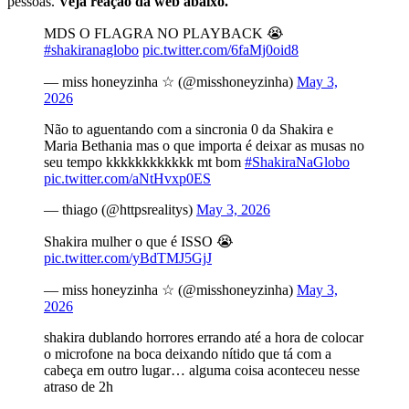
pessoas.
Veja reação da web abaixo.
MDS O FLAGRA NO PLAYBACK 😭
#shakiranaglobo
pic.twitter.com/6faMj0oid8
— miss honeyzinha ☆ (@misshoneyzinha)
May 3,
2026
Não to aguentando com a sincronia 0 da Shakira e
Maria Bethania mas o que importa é deixar as musas no
seu tempo kkkkkkkkkkkk mt bom
#ShakiraNaGlobo
pic.twitter.com/aNtHvxp0ES
— thiago (@httpsrealitys)
May 3, 2026
Shakira mulher o que é ISSO 😭
pic.twitter.com/yBdTMJ5GjJ
— miss honeyzinha ☆ (@misshoneyzinha)
May 3,
2026
shakira dublando horrores errando até a hora de colocar
o microfone na boca deixando nítido que tá com a
cabeça em outro lugar… alguma coisa aconteceu nesse
atraso de 2h