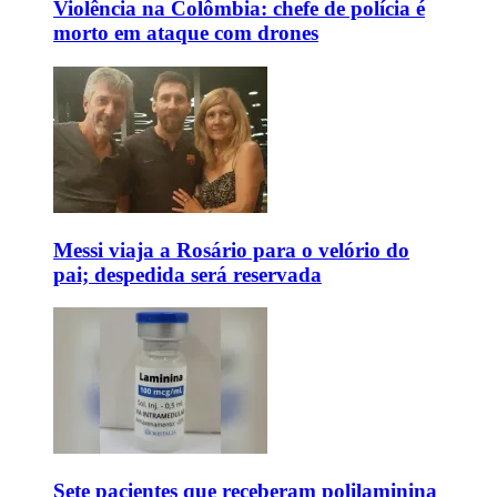
Violência na Colômbia: chefe de polícia é
morto em ataque com drones
Messi viaja a Rosário para o velório do
pai; despedida será reservada
Sete pacientes que receberam polilaminina