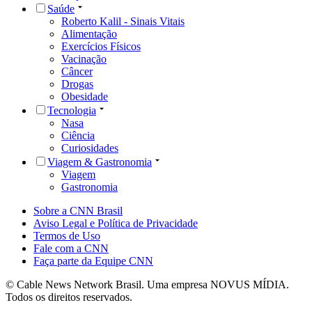
Saúde
Roberto Kalil - Sinais Vitais
Alimentação
Exercícios Físicos
Vacinação
Câncer
Drogas
Obesidade
Tecnologia
Nasa
Ciência
Curiosidades
Viagem & Gastronomia
Viagem
Gastronomia
Sobre a CNN Brasil
Aviso Legal e Política de Privacidade
Termos de Uso
Fale com a CNN
Faça parte da Equipe CNN
© Cable News Network Brasil. Uma empresa NOVUS MÍDIA.
Todos os direitos reservados.