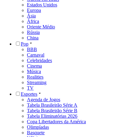
Estados Unidos
Europa
Ásia
África
Oriente Médio
Rússia
China
Pop
BBB
Carnaval
Celebridades
Cinema
Música
Realities
Streaming
TV
Esportes
Agenda de Jogos
Tabela Brasileirão Série A
Tabela Brasileirão Série B
Tabela Eliminatórias 2026
Copa Libertadores da América
Olimpíadas
Basquete