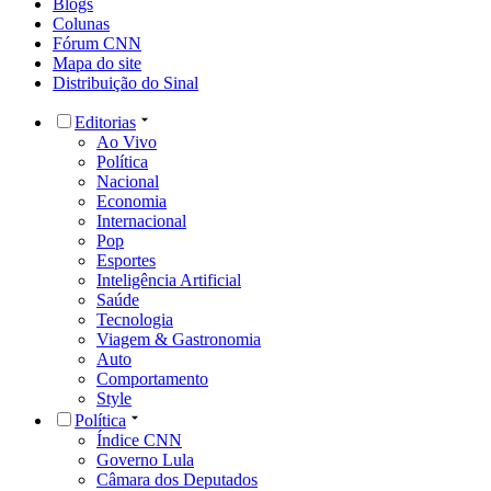
Blogs
Colunas
Fórum CNN
Mapa do site
Distribuição do Sinal
Editorias
Ao Vivo
Política
Nacional
Economia
Internacional
Pop
Esportes
Inteligência Artificial
Saúde
Tecnologia
Viagem & Gastronomia
Auto
Comportamento
Style
Política
Índice CNN
Governo Lula
Câmara dos Deputados