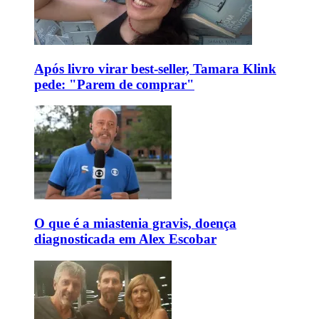
Após livro virar best-seller, Tamara Klink
pede: "Parem de comprar"
O que é a miastenia gravis, doença
diagnosticada em Alex Escobar