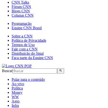
CNN Talks
Fórum CNN
Blogs CNN
Colunas CNN
Programação
Equipe CNN Brasil
Sobre a CNN
Política de Privacidade
Termos de Uso
Fale com a CNN
Distribuição do Sinal
Faça parte da Equipe CNN
Buscar
Pular para o conteúdo
Ao vivo
Política
Money
WW
Agro
Infra