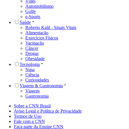
Vôlei
Automobilismo
Golfe
e-Sports
Saúde
Roberto Kalil - Sinais Vitais
Alimentação
Exercícios Físicos
Vacinação
Câncer
Drogas
Obesidade
Tecnologia
Nasa
Ciência
Curiosidades
Viagem & Gastronomia
Viagem
Gastronomia
Sobre a CNN Brasil
Aviso Legal e Política de Privacidade
Termos de Uso
Fale com a CNN
Faça parte da Equipe CNN