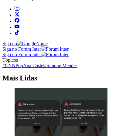
Siga no
Siga no Forum Inter
Siga no Forum Inter
Tópicos
#CNNPop
Ana Castela
Simone Mendes
Mais Lidas