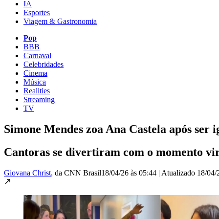
IA
Esportes
Viagem & Gastronomia
Pop
BBB
Carnaval
Celebridades
Cinema
Música
Realities
Streaming
TV
Simone Mendes zoa Ana Castela após ser i
Cantoras se divertiram com o momento vira
Giovana Christ
, da CNN Brasil
18/04/26 às 05:44
|
Atualizado
18/04/