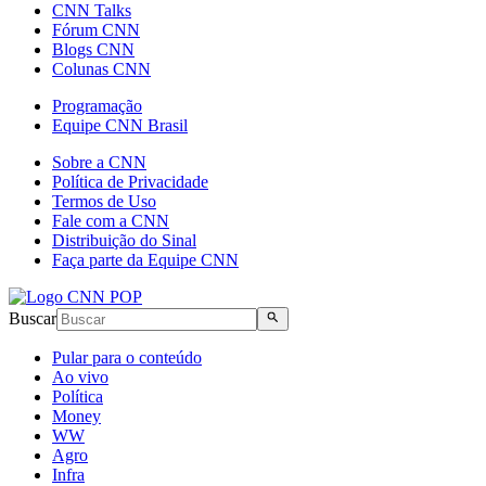
CNN Talks
Fórum CNN
Blogs CNN
Colunas CNN
Programação
Equipe CNN Brasil
Sobre a CNN
Política de Privacidade
Termos de Uso
Fale com a CNN
Distribuição do Sinal
Faça parte da Equipe CNN
Buscar
Pular para o conteúdo
Ao vivo
Política
Money
WW
Agro
Infra