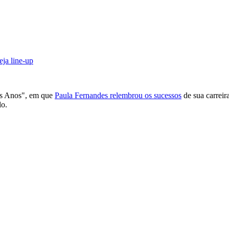
eja line-up
os Anos", em que
Paula Fernandes relembrou os sucessos
de sua carrei
lo.