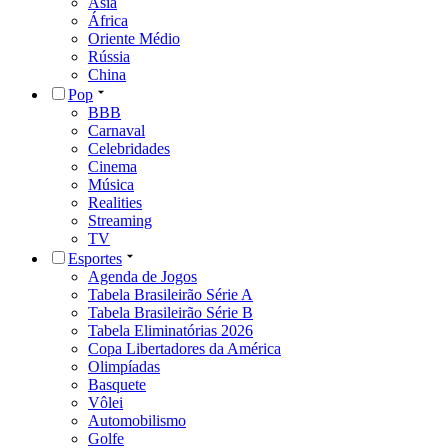
Ásia
África
Oriente Médio
Rússia
China
Pop
BBB
Carnaval
Celebridades
Cinema
Música
Realities
Streaming
TV
Esportes
Agenda de Jogos
Tabela Brasileirão Série A
Tabela Brasileirão Série B
Tabela Eliminatórias 2026
Copa Libertadores da América
Olimpíadas
Basquete
Vôlei
Automobilismo
Golfe