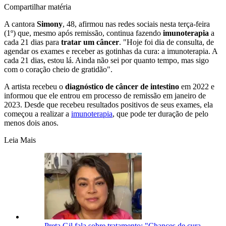
Compartilhar matéria
A cantora
Simony
, 48, afirmou nas redes sociais nesta terça-feira
(1º) que, mesmo após remissão, continua fazendo
imunoterapia
a
cada 21 dias para
tratar um câncer
. "Hoje foi dia de consulta, de
agendar os exames e receber as gotinhas da cura: a imunoterapia. A
cada 21 dias, estou lá. Ainda não sei por quanto tempo, mas sigo
com o coração cheio de gratidão".
A artista recebeu o
diagnóstico de câncer de intestino
em 2022 e
informou que ele entrou em processo de remissão em janeiro de
2023. Desde que recebeu resultados positivos de seus exames, ela
começou a realizar a
imunoterapia
, que pode ter duração de pelo
menos dois anos.
Leia Mais
Preta Gil fala sobre tratamento: "Chances de cura