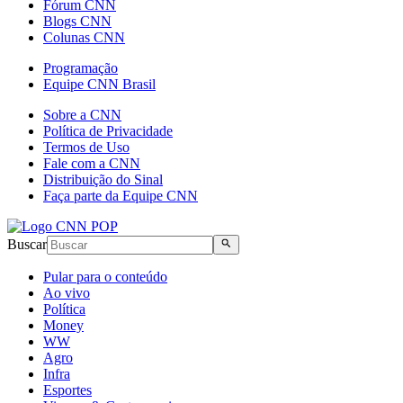
Fórum CNN
Blogs CNN
Colunas CNN
Programação
Equipe CNN Brasil
Sobre a CNN
Política de Privacidade
Termos de Uso
Fale com a CNN
Distribuição do Sinal
Faça parte da Equipe CNN
Buscar
Pular para o conteúdo
Ao vivo
Política
Money
WW
Agro
Infra
Esportes