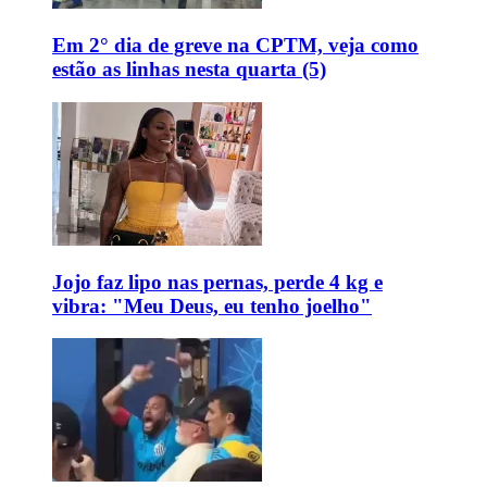
Em 2° dia de greve na CPTM, veja como
estão as linhas nesta quarta (5)
Jojo faz lipo nas pernas, perde 4 kg e
vibra: "Meu Deus, eu tenho joelho"