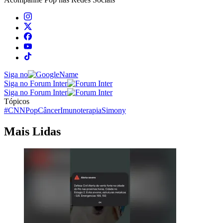
Siga no
Siga no Forum Inter
Siga no Forum Inter
Tópicos
#CNNPop
Câncer
Imunoterapia
Simony
Mais Lidas