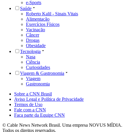
e-Sports
Saúde
Roberto Kalil - Sinais Vitais
Alimentação
Exercícios Físicos
Vacinação
Câncer
Drogas
Obesidade
Tecnologia
Nasa
Ciência
Curiosidades
Viagem & Gastronomia
Viagem
Gastronomia
Sobre a CNN Brasil
Aviso Legal e Política de Privacidade
Termos de Uso
Fale com a CNN
Faça parte da Equipe CNN
© Cable News Network Brasil. Uma empresa NOVUS MÍDIA.
Todos os direitos reservados.