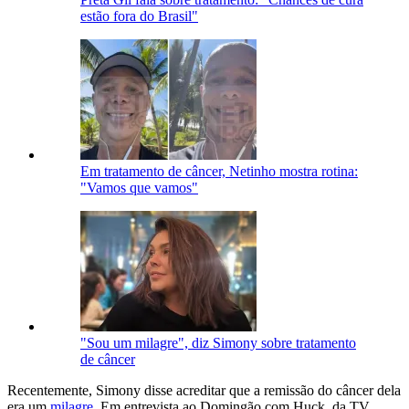
estão fora do Brasil"
Em tratamento de câncer, Netinho mostra rotina:
"Vamos que vamos"
"Sou um milagre", diz Simony sobre tratamento
de câncer
Recentemente, Simony disse acreditar que a remissão do câncer dela
era um
milagre
. Em entrevista ao Domingão com Huck, da TV